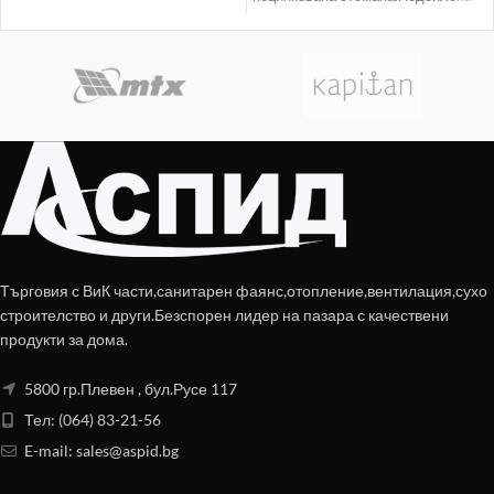
връзка на коша с дръжката,
позволява работа
Търговия с ВиК части,санитарен фаянс,отопление,вентилация,сухо
строителство и други.Безспорен лидер на пазара с качествени
продукти за дома.
5800 гр.Плевен , бул.Русе 117
Тел: (064) 83-21-56
E-mail:
sales@aspid.bg