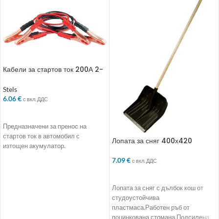
Кабели за стартов ток 200А 2-
3 м
Stels
6.06
€
с вкл. ДДС
ДОБАВЯНЕ В КОЛИЧКАТА
Предназначени за пренос на
стартов ток в автомобил с
Лопата за сняг 400х420
изтощен акумулатор.
7.09
€
с вкл. ДДС
ДОБАВЯНЕ В КОЛИЧКАТА
Лопата за сняг с дълбок кош от
студоустойчива
пластмаса.Работен ръб от
поцинкована стомана.Подсилена