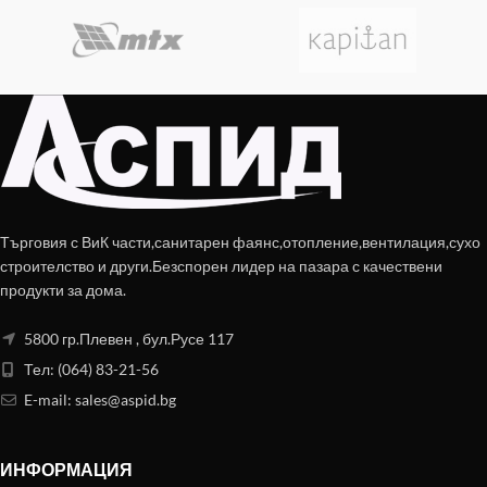
Търговия с ВиК части,санитарен фаянс,отопление,вентилация,сухо
строителство и други.Безспорен лидер на пазара с качествени
продукти за дома.
5800 гр.Плевен , бул.Русе 117
Тел: (064) 83-21-56
E-mail:
sales@aspid.bg
ИНФОРМАЦИЯ