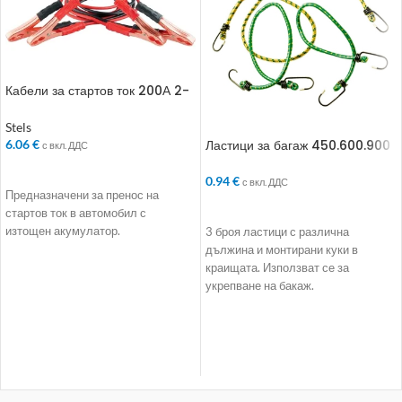
Кабели за стартов ток 200А 2-
3 м
Stels
Ластици за багаж 450.600.900
6.06
€
с вкл. ДДС
ДОБАВЯНЕ В КОЛИЧКАТА
0.94
€
с вкл. ДДС
Предназначени за пренос на
ДОБАВЯНЕ В КОЛИЧКАТА
стартов ток в автомобил с
изтощен акумулатор.
3 броя ластици с различна
дължина и монтирани куки в
краищата. Използват се за
укрепване на бакаж.