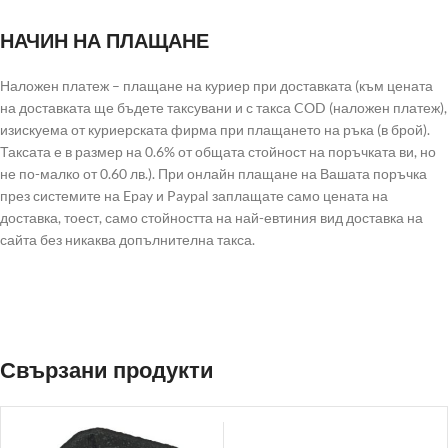
НАЧИН НА ПЛАЩАНЕ
Наложен платеж – плащане на куриер при доставката (към цената
на доставката ще бъдете таксувани и с такса COD (наложен платеж),
изискуема от куриерската фирма при плащането на ръка (в брой).
Таксата е в размер на 0.6% от общата стойност на поръчката ви, но
не по-малко от 0.60 лв.). При онлайн плащане на Вашата поръчка
през системите на Epay и Paypal заплащате само цената на
доставка, тоест, само стойността на най-евтиния вид доставка на
сайта без никаква допълнителна такса.
Свързани продукти