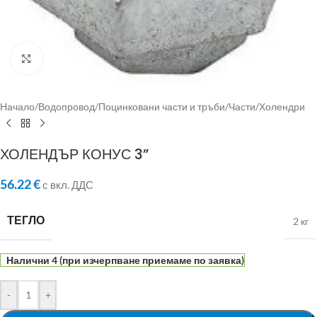
Click to enlarge
Начало
/
Водопровод
/
Поцинковани части и тръби
/
Части
/
Холендри
ХОЛЕНДЪР КОНУС 3”
56.22
€
с вкл. ДДС
ТЕГЛО
2 кг
Налични 4 (при изчерпване приемаме по заявка)
-
+