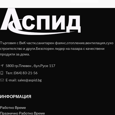
Търговия с ВиК части,санитарен фаянс,отопление,вентилация,сухо
строителство и други.Безспорен лидер на пазара с качествени
продукти за дома.
5800 гр.Плевен , бул.Русе 117
Тел: (064) 83-21-56
E-mail:
sales@aspid.bg
ИНФОРМАЦИЯ
Работно Време
Празнично Работно Време