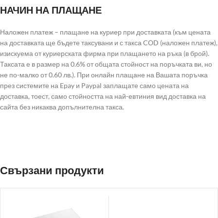
НАЧИН НА ПЛАЩАНЕ
Наложен платеж – плащане на куриер при доставката (към цената
на доставката ще бъдете таксувани и с такса COD (наложен платеж),
изискуема от куриерската фирма при плащането на ръка (в брой).
Таксата е в размер на 0.6% от общата стойност на поръчката ви, но
не по-малко от 0.60 лв.). При онлайн плащане на Вашата поръчка
през системите на Epay и Paypal заплащате само цената на
доставка, тоест, само стойността на най-евтиния вид доставка на
сайта без никаква допълнителна такса.
Свързани продукти