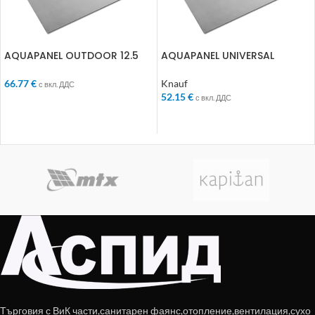
AQUAPANEL OUTDOOR 12.5
AQUAPANEL UNIVERSAL
1200 2000 123801
1200/2400/8ММ 675862
66.77
€
Knauf
с вкл. ДДС
52.15
€
с вкл. ДДС
ДОБАВЯНЕ В КОЛИЧКАТА
ДОБАВЯНЕ В КОЛИЧКАТА
Търговия с ВиК части,санитарен фаянс,отопление,вентилация,сухо