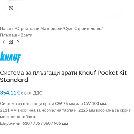
Click to enlarge
Начало
/
Строителни Материали
/
Сухо Строителство
/
Плъзгащи Врати
Система за плъзгащи врати Knauf Pocket Kit
Standard
354.11
€
с вкл. ДДС
Система за плъзгащи врати
CW 75 мм
или
CW 100 мм
.
2111 мм
височина за нормална табла и
2125 мм
височина за скрит
монтаж на таблата.
Широчини:
610 / 735 / 860 / 985 мм