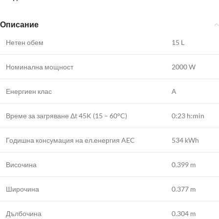
Описание
Нетен обем
15 L
Номинална мощност
2000 W
Енергиен клас
A
Време за загряване Δt 45K (15 – 60°C)
0:23 h:min
Годишна консумация на ел.енергия AEC
534 kWh
Височина
0.399 m
Широчина
0.377 m
Дълбочина
0.304 m