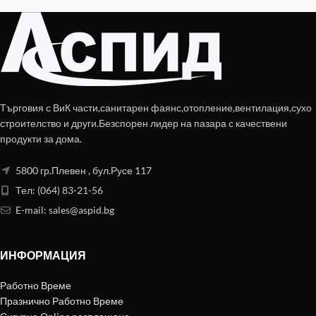
Търговия с ВиК части,санитарен фаянс,отопление,вентилация,сухо
строителство и други.Безспорен лидер на пазара с качествени
продукти за дома.
5800 гр.Плевен , бул.Русе 117
Тел: (064) 83-21-56
E-mail:
sales@aspid.bg
ИНФОРМАЦИЯ
Работно Време
Празнично Работно Време