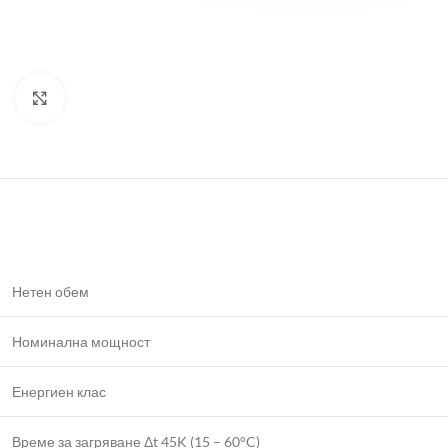
Click to enlarge
Нетен обем
Номинална мощност
Енергиен клас
Време за загряване Δt 45K (15 – 60°C)