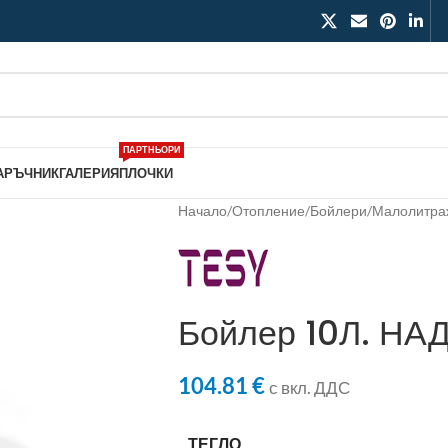
ПАРТНЬОРИ
АРЪЧНИК
ГАЛЕРИЯ
ПЛОЧКИ
Начало
/
Отопление
/
Бойлери
/
Малолитра
Бойлер 10Л. НА
104.81
€
с вкл. ДДС
ТЕГЛО