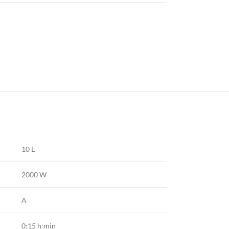
10 L
2000 W
A
0:15 h:min