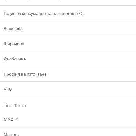
Годишна консумация на ел.енергия AEC
Височина
Широчина
Дълбочина
Профил на източване
V40
T
out of the box
MAX40
Монтаж