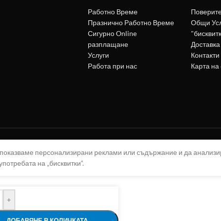
Работно Време
Поверит
Празнично Работно Време
Общи Ус
Сигурно Online
"бисквит
разплащане
Доставка
Услуги
Контакти
Работа при нас
Карта на
а показваме персонализирани реклами или съдържание и да анализ
употребата на „бисквитки“.
+
ДОБАВЯНЕ В КОЛИЧКАТА