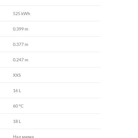
525 kWh
0.399 m
0.377 m
0.247 m
XXS
16 L
60 °C
18 L
Над мивка