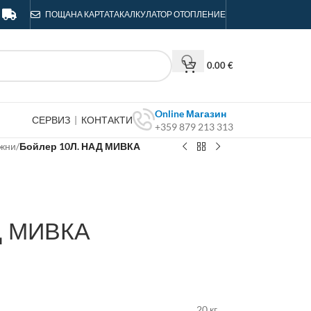
ПОЩА
НА КАРТАТА
КАЛКУЛАТОР ОТОПЛЕНИЕ
0.00
€
Online Магазин
СЕРВИЗ
|
КОНТАКТИ
+359 879 213 313
жни
/
Бойлер 10Л. НАД МИВКА
Д МИВКА
20 кг