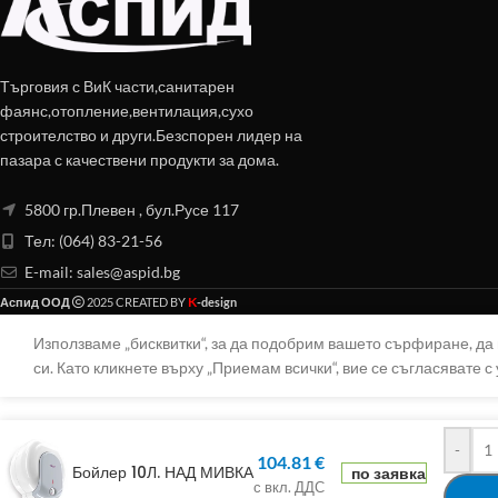
Търговия с ВиК части,санитарен
фаянс,отопление,вентилация,сухо
строителство и други.Безспорен лидер на
пазара с качествени продукти за дома.
5800 гр.Плевен , бул.Русе 117
Тел: (064) 83-21-56
E-mail:
sales@aspid.bg
K
Аспид ООД
2025 CREATED BY
-design
Използваме „бисквитки“, за да подобрим вашето сърфиране, д
си. Като кликнете върху „Приемам всички“, вие се съгласявате с 
-
104.81
€
Бойлер 10Л. НАД МИВКА
по заявка
с вкл. ДДС