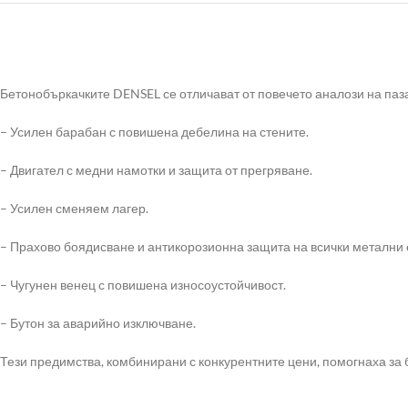
Бетонобъркачките DENSEL се отличават от повечето аналози на паза
– Усилен барабан с повишена дебелина на стените.
– Двигател с медни намотки и защита от прегряване.
– Усилен сменяем лагер.
– Прахово боядисване и антикорозионна защита на всички метални
– Чугунен венец с повишена износоустойчивост.
– Бутон за аварийно изключване.
Тези предимства, комбинирани с конкурентните цени, помогнаха за б