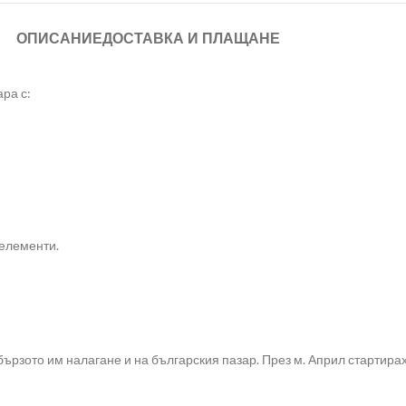
ОПИСАНИЕ
ДОСТАВКА И ПЛАЩАНЕ
ра с:
 елементи.
ързото им налагане и на българския пазар. През м. Април стартирах