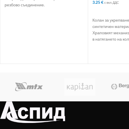
3.25
€
с вкл. ДДС
резбово съединение.
ДОБАВЯНЕ В КО
Колан за укрепване
синтетичен материа
Храповият механиз
в натягането на ко