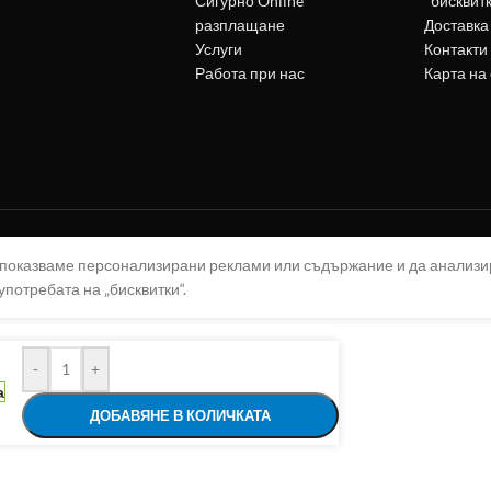
Сигурно Online
"бисквит
разплащане
Доставка
Услуги
Контакти
Работа при нас
Карта на
а показваме персонализирани реклами или съдържание и да анализ
употребата на „бисквитки“.
-
+
а
ДОБАВЯНЕ В КОЛИЧКАТА