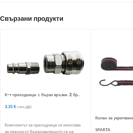
Свързани продукти
К-т преходници. с бързи връзки. 2 бр..
1/2“
3.35
€
с вкл. ДДС
ДОБАВЯНЕ В КОЛИЧКАТА
Колан за укрепване
Комплектът за преходници се използва
SPARTA
за преход от бързосвалящото се на