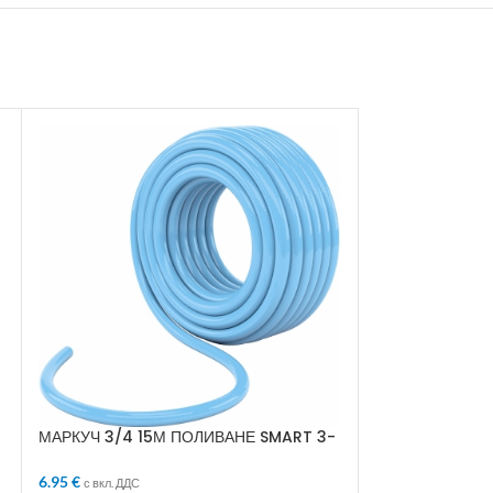
МАРКУЧ 3/4 ДЕ
18.41
€
с вкл. ДДС
ДОБАВЯНЕ В 
МАРКУЧ 3/4 15М ПОЛИВАНЕ SMART 3-
СЛОЯ АРМИРАН
Трислойният гра
6.95
€
с вкл. ДДС
здрава армираща