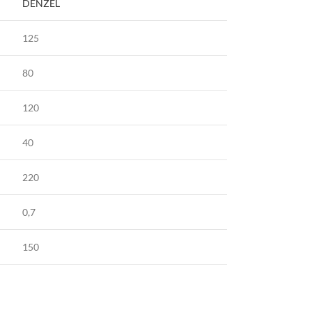
DENZEL
125
80
120
40
220
0,7
150