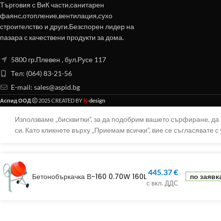
Търговия с ВиК части,санитарен
фаянс,отопление,вентилация,сухо
строителство и други.Безспорен лидер на
пазара с качествени продукти за дома.
5800 гр.Плевен , бул.Русе 117
Тел: (064) 83-21-56
E-mail:
sales@aspid.bg
K
Аспид ООД
2025 CREATED BY
-design
Използваме „бисквитки“, за да подобрим вашето сърфиране, д
си. Като кликнете върху „Приемам всички“, вие се съгласявате с 
445.37
€
Бетонобъркачка В-160 0.70W 160L
по заявк
с вкл. ДДС