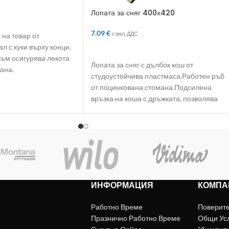
Лопата за сняг 400х420
ЛИЧКАТА
7.09
€
с вкл. ДДС
 на товар от
л с куки върху конци.
ДОБАВЯНЕ В КОЛИЧКАТА
ъм осигурява лекота
Лопата за сняг с дълбок кош от
лана.
студоустойчива пластмаса.Работен ръб
от поцинкована стомана.Подсилена
връзка на коша с дръжката, позволява
работа
ИНФОРМАЦИЯ
КОМПА
Работно Време
Поверит
Празнично Работно Време
Общи Ус