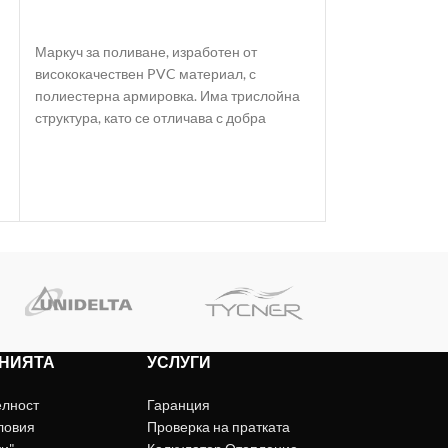
здрави стени. И
ДОБАВЯНЕ В КОЛИЧКАТА
Маркуч за поливане, изработен от
висококачествен PVC материал, с
полиестерна армировка. Има трислойна
структура, като се отличава с добра
еластичност
НИЯТА
УСЛУГИ
елност
Гаранция
ловия
Проверка на пратката