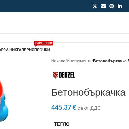
ПАРТНЬОРИ
АРЪЧНИК
ГАЛЕРИЯ
ПЛОЧКИ
Начало
/
Инструменти
/
Бетонобъркачка В
Бетонобъркачка
445.37
€
с вкл. ДДС
ТЕГЛО