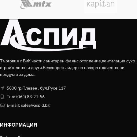
Търговия с ВиК части,санитарен фаянс,отопление,вентилация,сухо
строителство и други.Безспорен лидер на пазара с качествени
продукти за дома.
5800 гр.Плевен , бул.Русе 117
Тел: (064) 83-21-56
E-mail:
sales@aspid.bg
ИНФОРМАЦИЯ