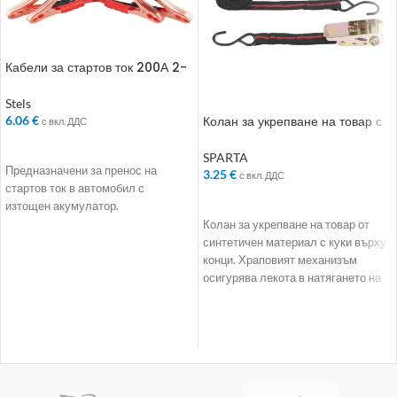
Кабели за стартов ток 200А 2-
3 м
Stels
Колан за укрепване на товар с
6.06
€
с вкл. ДДС
куки. 5 m
ДОБАВЯНЕ В КОЛИЧКАТА
SPARTA
Предназначени за пренос на
3.25
€
с вкл. ДДС
стартов ток в автомобил с
ДОБАВЯНЕ В КОЛИЧКАТА
изтощен акумулатор.
Колан за укрепване на товар от
синтетичен материал с куки върху
конци. Храповият механизъм
осигурява лекота в натягането на
колана.