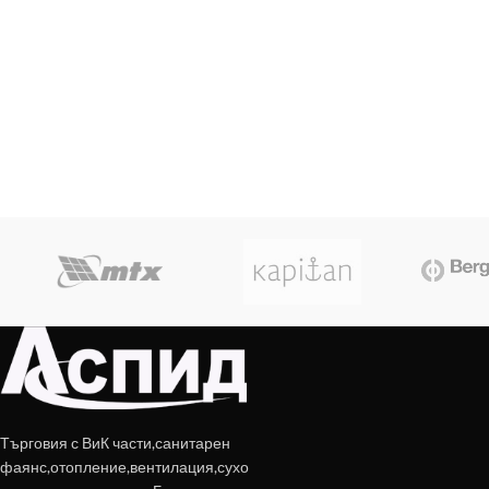
Търговия с ВиК части,санитарен
фаянс,отопление,вентилация,сухо