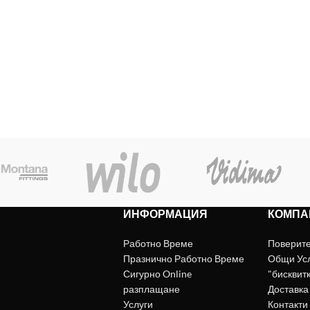
ИНФОРМАЦИЯ
КОМПА
Работно Време
Поверит
Празнично Работно Време
Общи Ус
Сигурно Online
"бисквит
разплащане
Доставка
Услуги
Контакти