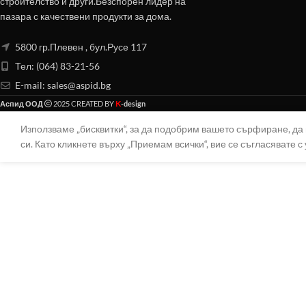
строителство и други.Безспорен лидер на
пазара с качествени продукти за дома.
5800 гр.Плевен , бул.Русе 117
Тел: (064) 83-21-56
E-mail:
sales@aspid.bg
K
Аспид ООД
2025 CREATED BY
-design
Използваме „бисквитки“, за да подобрим вашето сърфиране, д
си. Като кликнете върху „Приемам всички“, вие се съгласявате с 