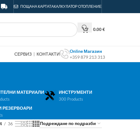
ПОЩА
НА КАРТАТА
КАЛКУЛАТОР ОТОПЛЕНИЕ
0.00
€
Online Магазин
СЕРВИЗ
|
КОНТАКТИ
+359 879 213 313
ТЕЛНИ МАТЕРИАЛИ
ИНСТРУМЕНТИ
ducts
300 Products
И РЕЗЕРВОАРИ
ts
4
36