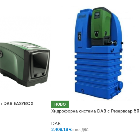
от DAB EASYBOX
НОВО
Хидрофорна система DAB с Резервоар 50
DAB
2,408.18
€
с вкл. ДДС
ЧКАТА
ДОБАВЯНЕ В КОЛИЧКАТА