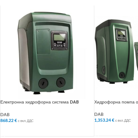
Електронна хидрофорна система DAB
Хидрофорна помпа 
ESYBOX MINI 3 60212597 – 900W, 55м,
4.8м³/час
DAB
DAB
1,353.24
€
868.22
€
с вкл. ДДС
с вкл. ДДС
ДОБАВЯНЕ В КОЛИ
ДОБАВЯНЕ В КОЛИЧКАТА