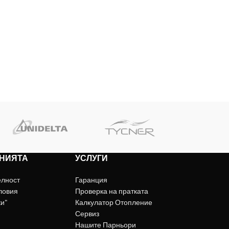
НИЯТА
УСЛУГИ
елност
Гаранция
ловия
Проверка на пратката
ки"
Калкулатор Отопление
Сервиз
Нашите Парньори