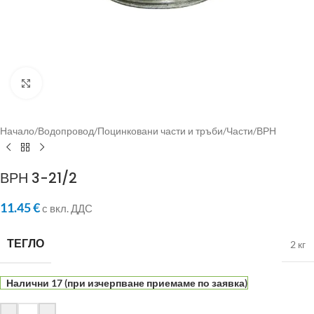
Click to enlarge
Начало
/
Водопровод
/
Поцинковани части и тръби
/
Части
/
ВРН
ВРН 3-21/2
11.45
€
с вкл. ДДС
ТЕГЛО
2 кг
Налични 17 (при изчерпване приемаме по заявка)