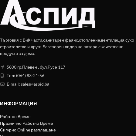
Търговия с ВиК части,санитарен фаянс,отопление,вентилация,сухо
строителство и други.Безспорен лидер на пазара с качествени
продукти за дома.
5800 гр.Плевен , бул.Русе 117
Тел: (064) 83-21-56
E-mail:
sales@aspid.bg
ИНФОРМАЦИЯ
Работно Време
Празнично Работно Време
Сигурно Online разплащане