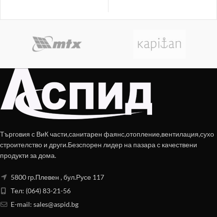
Търговия с ВиК части,санитарен фаянс,отопление,вентилация,сухо
строителство и други.Безспорен лидер на пазара с качествени
продукти за дома.
5800 гр.Плевен , бул.Русе 117
Тел: (064) 83-21-56
E-mail:
sales@aspid.bg