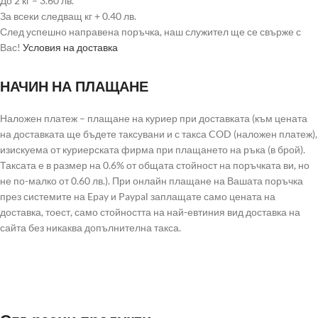
До 2 кг – 3.60 лв.
За всеки следващ кг + 0.40 лв.
След успешно направена поръчка, наш служител ще се свърже с
Вас!
Условия на доставка
НАЧИН НА ПЛАЩАНЕ
Наложен платеж – плащане на куриер при доставката (към цената
на доставката ще бъдете таксувани и с такса COD (наложен платеж),
изискуема от куриерската фирма при плащането на ръка (в брой).
Таксата е в размер на 0.6% от общата стойност на поръчката ви, но
не по-малко от 0.60 лв.). При онлайн плащане на Вашата поръчка
през системите на Epay и Paypal заплащате само цената на
доставка, тоест, само стойността на най-евтиния вид доставка на
сайта без никаква допълнителна такса.