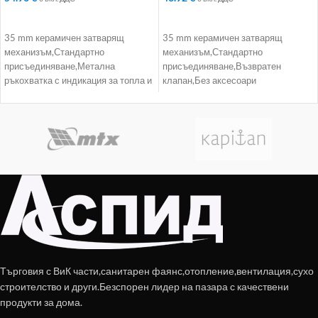
ДОБАВЯНЕ В КОЛИЧКАТА
ДОБАВЯНЕ В КОЛИЧКАТА
35 mm керамичен затварящ
35 mm керамичен затварящ
механизъм,Стандартно
механизъм,Стандартно
присъединяване,Метална
присъединяване,Възвратен
ръкохватка с индикация за топла и
клапан,Без аксесоари
студена вода,Възвратен клапан
Търговия с ВиК части,санитарен фаянс,отопление,вентилация,сухо
строителство и други.Безспорен лидер на пазара с качествени
продукти за дома.