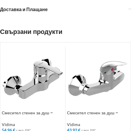
Доставка и Плащане
Свързани продукти
Смесител стенен за душ –
Смесител стенен за душ –
Колекция: Calista
Колекция: Orion
Vidima
Vidima
54.96
€
43.92
€
с вкл. ДДС
с вкл. ДДС