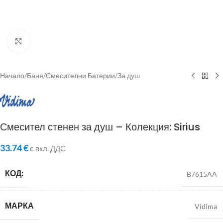
Click to enlarge
Начало
/
Баня
/
Смесителни Батерии
/
За душ
Смесител стенен за душ – Колекция: Sirius
33.74
€
с вкл. ДДС
КОД:
B7615AA
МАРКА
Vidima