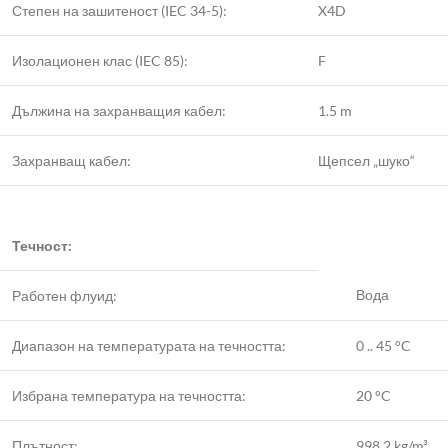
Степен на зашитеност (IEC 34-5):
X4D
Изолационен клас (IEC 85):
F
Дължина на захранващия кабел:
1.5 m
Захранващ кабел:
Щепсел „шуко“
Течност:
Вода
Работен флуид:
Диапазон на температурата на течността:
0 .. 45 °C
Избрана температура на течността:
20 °C
Плътност:
998.2 kg/m³