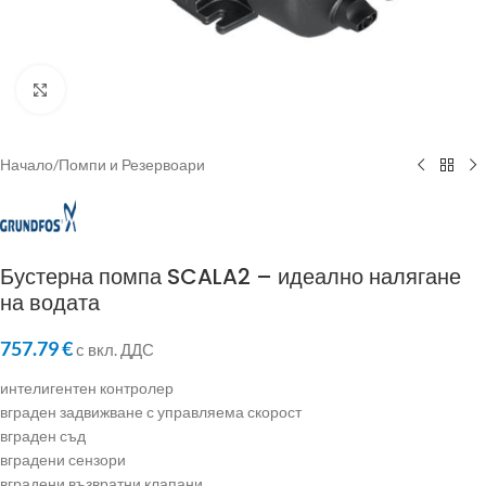
Click to enlarge
Начало
/
Помпи и Резервоари
Бустерна помпа SCALA2 – идеално налягане
на водата
757.79
€
с вкл. ДДС
интелигентен контролер
вграден задвижване с управляема скорост
вграден съд
вградени сензори
вградени възвратни клапани