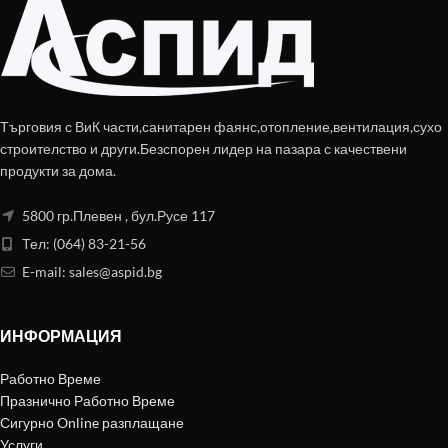
превключвател за дебита.
спира съответно при затварянето
на крана. За да се намалят
При отворена точка на отнемане
честите включвания на помпата
водата тече от резервоара в
(при минимална консумация на
помпата.
вода) Brio Tank има вграден
Достигнатият дебит включва
разширителен съд.
Търговия с ВиК части,санитарен фаянс,отопление,вентилация,сухо
помпата чрез превключвател за
дебит вграден в нагнетателя.
строителство и други.Безспорен лидер на пазара с качествени
продукти за дома.
При затворена точка на отнемане
помпата се изключва поради
5800 гр.Плевен , бул.Русе 117
липсващия дебит.
Тел: (064) 83-21-56
Предимствата на продукта
E-mail:
sales@aspid.bg
Стабилно водно налягане поради
автоматична експлоатация
Висока експлоатационна
ИНФОРМАЦИЯ
надеждност и защита от работа на
сухо поради вграден
превключвател за дебит
Работно Време
Серийно вградена термична
Празнично Работно Време
защита на мотора
Сигурно Online разплащане
Безшумна при експлоатация
Услуги