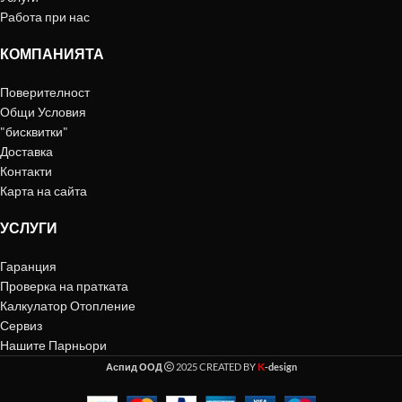
Корозионна защита посредством
Работа при нас
хидравлика на помпата с покритие
Комплект на доставката
КОМПАНИЯТА
Помпа
Инструкция за монтаж и
Поверителност
експлоатация
Общи Условия
Монтажни аксесоари: по 2
"бисквитки"
холендъра, нипели и уплътнения
Доставка
Контакти
Карта на сайта
УСЛУГИ
Гаранция
Проверка на пратката
Калкулатор Отопление
Сервиз
Нашите Парньори
K
Аспид ООД
2025 CREATED BY
-design