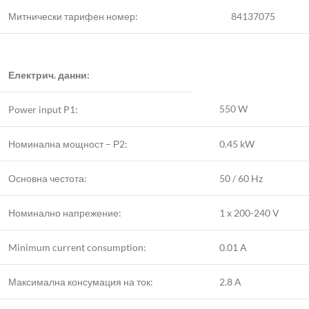
Митнически тарифен номер:
84137075
Електрич. данни:
550 W
Power input P1:
Номинална мощност – Р2:
0.45 kW
Основна честота:
50 / 60 Hz
Номинално напрежение:
1 x 200-240 V
Minimum current consumption:
0.01 A
Максимална консумация на ток:
2.8 A