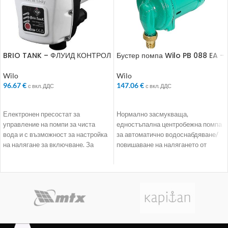
BRIO TANK – ФЛУИД КОНТРОЛ
Бустер помпа Wilo PB 088 EA –
– (Електронен Пресостат)
Помпа за повишаване на
налягане
Wilo
Wilo
96.67
€
147.06
€
с вкл. ДДС
с вкл. ДДС
ДОБАВЯНЕ В КОЛИЧКАТА
ДОБАВЯНЕ В КОЛИЧКАТА
Електронен пресостат за
Нормално засмукваща,
управление на помпи за чиста
едностъпална центробежна помпа
вода и с възможност за настройка
за автоматично водоснабдяване/
на налягане за включване. За
повишаване на налягането от
директно свързване към
резервоар (напр. напорен
монофазен мотор до
резервоар) за едно- и двуфамилни
1,5kW.Електронният пресостат
къщи намиращи се под точката на
Brio Tank e предназначен за
отнемане.
управление на помпа с
Автоматичното включване/
електродвигател. Той стартира
изключване се осъществява
помпата при спад на налягането в
благодарение на вградения
системата (отваряне на кран) и я