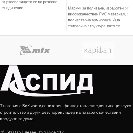
бързосвалящото се на резбово
съединение.
Маркуч за поливане, изработен от
висококачествен PVC материал, с
полиестерна армировка. Има
трислойна структура, като се
отличава с добра еластичност
Търговия с ВиК части,санитарен фаянс,отопление,вентилация,сухо
строителство и други.Безспорен лидер на пазара с качествени
продукти за дома.
5800 гр.Плевен , бул.Русе 117