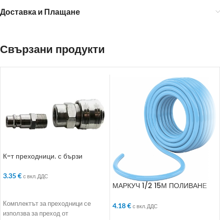
Доставка и Плащане
Свързани продукти
К-т преходници. с бързи
връзки. 2 бр.. 1/2“
3.35
€
с вкл. ДДС
МАРКУЧ 1/2 15М ПОЛИВАНЕ
ДОБАВЯНЕ В КОЛИЧКАТА
SMART 3-СЛОЯ АРМИРАН
Комплектът за преходници се
4.18
€
с вкл. ДДС
използва за преход от
ДОБАВЯНЕ В КОЛИЧКАТА