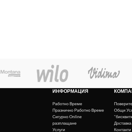
ИНФОРМАЦИЯ
КОМПА
Работно Време
Поверит
Празнично Работно Време
Общи Ус
Сигурно Online
"бисквит
разплащане
Доставка
Услуги
Контакти