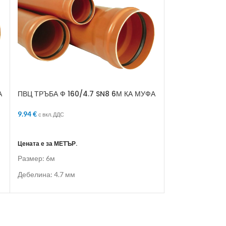
А
ПВЦ ТРЪБА Ф 160/4.7 SN8 6М КА МУФА
ПВЦ ТРЪБА Ф 2
МУФА
9.94
€
11.66
€
с вкл. ДДС
с вкл. ДДС
ДОБАВЯНЕ В КОЛИЧКАТА
ДОБАВЯНЕ В 
Цената е за МЕТЪР.
Цената е за МЕТЪ
Размер: 6м
Размер: 5м
Дебелина: 4.7 мм
Дебелина: 4.9 м
Муфа: КА Муфа
Муфа: КА Муфа