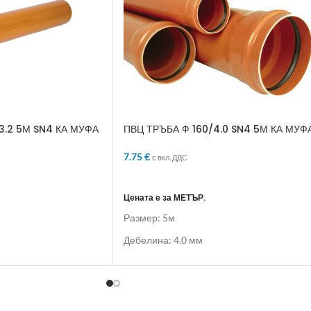
3.2 5М SN4 КА МУФА
ПВЦ ТРЪБА Ф 160/4.0 SN4 5М КА МУФ
7.75
€
с вкл. ДДС
ЛИЧКАТА
ДОБАВЯНЕ В КОЛИЧКАТА
Цената е за МЕТЪР.
Размер: 5м
Дебелина: 4.0 мм
Муфа: КА Муфа