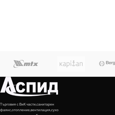
Търговия с ВиК части,санитарен
фаянс,отопление,вентилация,сухо