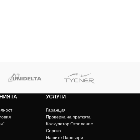
НИЯТА
УСЛУГИ
елност
Гаранция
ловия
Проверка на пратката
ки"
Калкулатор Отопление
Сервиз
Нашите Парньори