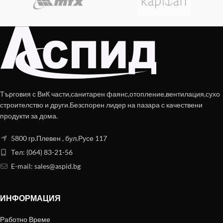
Търговия с ВиК части,санитарен фаянс,отопление,вентилация,сухо
строителство и други.Безспорен лидер на пазара с качествени
продукти за дома.
5800 гр.Плевен , бул.Русе 117
Тел: (064) 83-21-56
E-mail:
sales@aspid.bg
ИНФОРМАЦИЯ
Работно Време