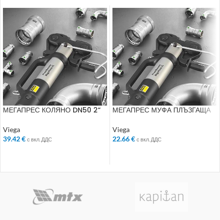
МЕГАПРЕС КОЛЯНО DN50 2“
МЕГАПРЕС МУФА ПЛЪЗГАЩА
694562
2“ 694869
Viega
Viega
39.42
€
22.66
€
с вкл. ДДС
с вкл. ДДС
ДОБАВЯНЕ В КОЛИЧКАТА
ДОБАВЯНЕ В КОЛИЧКАТА