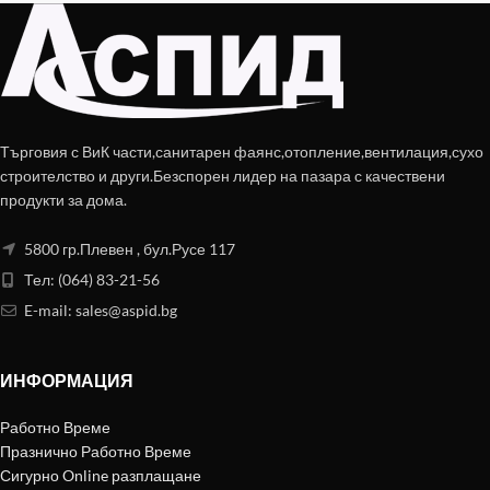
Търговия с ВиК части,санитарен фаянс,отопление,вентилация,сухо
строителство и други.Безспорен лидер на пазара с качествени
продукти за дома.
5800 гр.Плевен , бул.Русе 117
Тел: (064) 83-21-56
E-mail:
sales@aspid.bg
ИНФОРМАЦИЯ
Работно Време
Празнично Работно Време
Сигурно Online разплащане