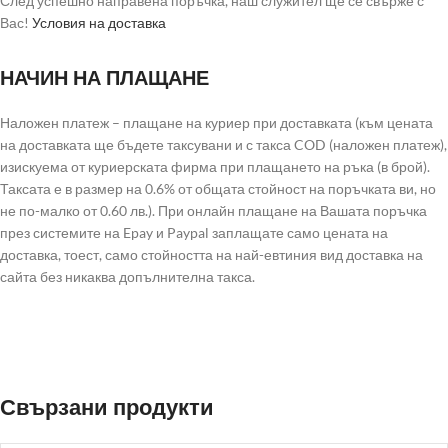
След успешно направена поръчка, наш служител ще се свърже с
Вас!
Условия на доставка
НАЧИН НА ПЛАЩАНЕ
Наложен платеж – плащане на куриер при доставката (към цената
на доставката ще бъдете таксувани и с такса COD (наложен платеж),
изискуема от куриерската фирма при плащането на ръка (в брой).
Таксата е в размер на 0.6% от общата стойност на поръчката ви, но
не по-малко от 0.60 лв.). При онлайн плащане на Вашата поръчка
през системите на Epay и Paypal заплащате само цената на
доставка, тоест, само стойността на най-евтиния вид доставка на
сайта без никаква допълнителна такса.
Свързани продукти