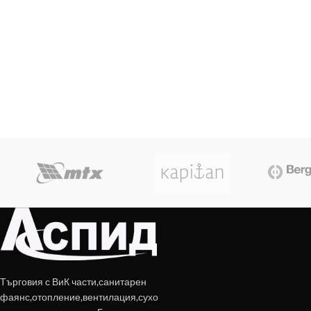
Търговия с ВиК части,санитарен
фаянс,отопление,вентилация,сухо