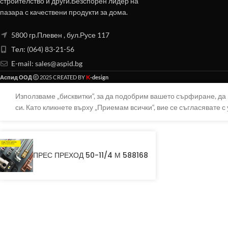
строителство и други.Безспорен лидер на
пазара с качествени продукти за дома.
5800 гр.Плевен , бул.Русе 117
Тел: (064) 83-21-56
E-mail:
sales@aspid.bg
K
Аспид ООД
2025 CREATED BY
-design
Използваме „бисквитки“, за да подобрим вашето сърфиране, д
си. Като кликнете върху „Приемам всички“, вие се съгласявате с 
ПРЕС ПРЕХОД 50-11/4 М 588168