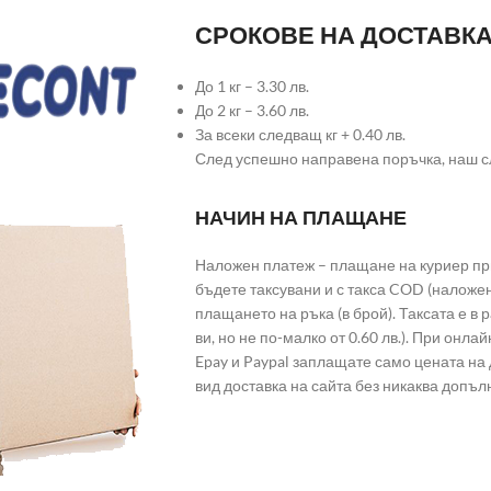
СРОКОВЕ НА ДОСТАВК
До 1 кг – 3.30 лв.
До 2 кг – 3.60 лв.
За всеки следващ кг + 0.40 лв.
След успешно направена поръчка, наш с
НАЧИН НА ПЛАЩАНЕ
Наложен платеж – плащане на куриер при
бъдете таксувани и с такса COD (наложе
плащането на ръка (в брой). Таксата е в
ви, но не по-малко от 0.60 лв.). При он
Epay и Paypal заплащате само цената на 
вид доставка на сайта без никаква допъл