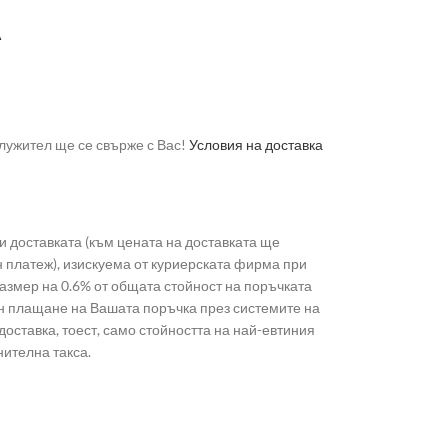
А
лужител ще се свърже с Вас!
Условия на доставка
 доставката (към цената на доставката ще
н платеж), изискуема от куриерската фирма при
 размер на 0.6% от общата стойност на поръчката
лайн плащане на Вашата поръчка през системите на
доставка, тоест, само стойността на най-евтиния
нителна такса.