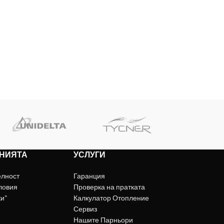
НИЯТА
УСЛУГИ
елност
Гаранция
ловия
Проверка на пратката
ки"
Калкулатор Отопление
Сервиз
Нашите Парньори