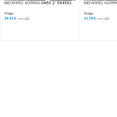
МЕГАПРЕС КОЛЯНО DN50 2“ 694562
МЕГАПРЕС КОЛЯН
694623
Viega
Viega
39.42
€
31.70
€
с вкл. ДДС
с вкл. ДДС
ДОБАВЯНЕ В КОЛИЧКАТА
ДОБАВЯНЕ В КО