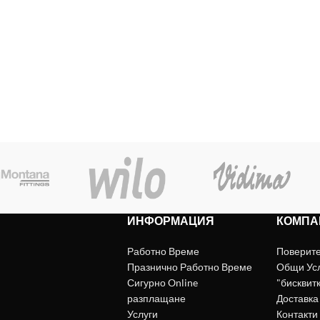
ИНФОРМАЦИЯ
КОМПА
Работно Време
Поверит
Празнично Работно Време
Общи Ус
Сигурно Online
"бисквит
разплащане
Доставка
Услуги
Контакти