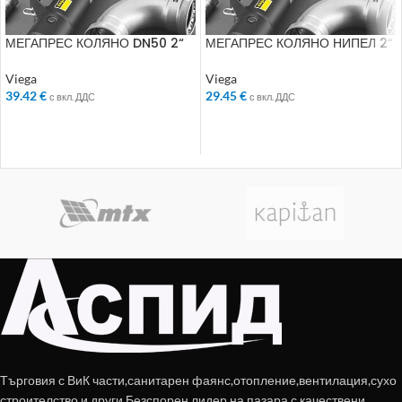
МЕГАПРЕС КОЛЯНО DN50 2“
МЕГАПРЕС КОЛЯНО НИПЕЛ 2“
694562
45* 694746
Viega
Viega
39.42
€
29.45
€
с вкл. ДДС
с вкл. ДДС
ДОБАВЯНЕ В КОЛИЧКАТА
ДОБАВЯНЕ В КОЛИЧКАТА
Търговия с ВиК части,санитарен фаянс,отопление,вентилация,сухо
строителство и други.Безспорен лидер на пазара с качествени