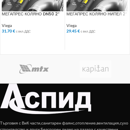
МЕГАПРЕС КОЛЯНО DN50 2“
МЕГАПРЕС КОЛЯНО НИПЕЛ 2“
45* 694623
45* 694746
Viega
Viega
31.70
€
29.45
€
с вкл. ДДС
с вкл. ДДС
ДОБАВЯНЕ В КОЛИЧКАТА
ДОБАВЯНЕ В КОЛИЧКАТА
Търговия с ВиК части,санитарен фаянс,отопление,вентилация,сухо
строителство и други.Безспорен лидер на пазара с качествени