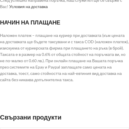
След успешно направена поръчка, наш служител ще се свърже с
Вас!
Условия на доставка
НАЧИН НА ПЛАЩАНЕ
Наложен платеж – плащане на куриер при доставката (към цената
на доставката ще бъдете таксувани и с такса COD (наложен платеж),
изискуема от куриерската фирма при плащането на ръка (в брой).
Таксата е в размер на 0.6% от общата стойност на поръчката ви, но
не по-малко от 0.60 лв.). При онлайн плащане на Вашата поръчка
през системите на Epay и Paypal заплащате само цената на
доставка, тоест, само стойността на най-евтиния вид доставка на
сайта без никаква допълнителна такса.
Свързани продукти