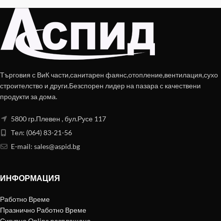
Търговия с ВиК части,санитарен фаянс,отопление,вентилация,сухо
строителство и други.Безспорен лидер на пазара с качествени
продукти за дома.
5800 гр.Плевен , бул.Русе 117
Тел: (064) 83-21-56
E-mail:
sales@aspid.bg
ИНФОРМАЦИЯ
Работно Време
Празнично Работно Време
Сигурно Online разплащане