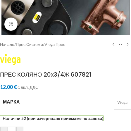
Click to enlarge
Начало
/
Прес Системи
/
Viega Прес
ПРЕС КОЛЯНО 20х3/4Ж 607821
12.00
€
с вкл. ДДС
МАРКА
Viega
Налични 52 (при изчерпване приемаме по заявка)