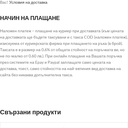
Вас!
Условия на доставка
НАЧИН НА ПЛАЩАНЕ
Наложен платеж – плащане на куриер при доставката (към цената
на доставката ще бъдете таксувани и с такса COD (наложен платеж),
изискуема от куриерската фирма при плащането на ръка (в брой).
Таксата е в размер на 0.6% от общата стойност на поръчката ви, но
не по-малко от 0.60 лв.). При онлайн плащане на Вашата поръчка
през системите на Epay и Paypal заплащате само цената на
доставка, тоест, само стойността на най-евтиния вид доставка на
сайта без никаква допълнителна такса.
Свързани продукти