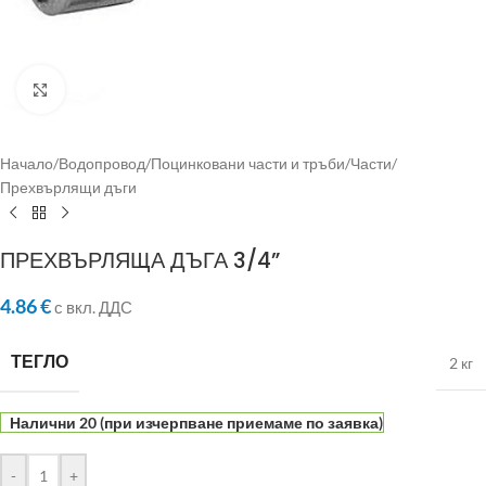
Click to enlarge
Начало
/
Водопровод
/
Поцинковани части и тръби
/
Части
/
Прехвърлящи дъги
ПРЕХВЪРЛЯЩА ДЪГА 3/4”
4.86
€
с вкл. ДДС
ТЕГЛО
2 кг
Налични 20 (при изчерпване приемаме по заявка)
-
+