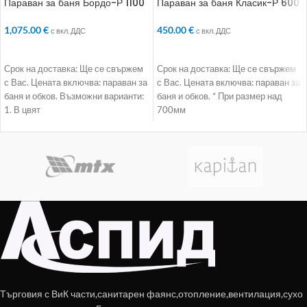
Параван за баня Бордо-Р 1100
Параван за баня Класик-Р 600
1,075.00
€
450.00
€
с вкл. ДДС
с вкл. ДДС
ДОБАВЯНЕ В КОЛИЧКАТА
ДОБАВЯНЕ В КОЛИЧКАТА
Срок на доставка: Ще се свържем
Срок на доставка: Ще се свържем
с Вас. Цената включва: параван за
с Вас. Цената включва: параван за
баня и обков. Възможни варианти:
баня и обков. * При размер над
1. В цвят
700мм
Търговия с ВиК части,санитарен фаянс,отопление,вентилация,сухо