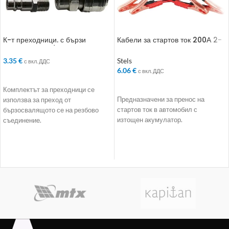
К-т преходници. с бързи
Кабели за стартов ток 200А 2-
връзки. 2 бр.. 1/2“
3 м
3.35
€
Stels
с вкл. ДДС
6.06
€
с вкл. ДДС
ДОБАВЯНЕ В КОЛИЧКАТА
ДОБАВЯНЕ В КОЛИЧКАТА
Комплектът за преходници се
Предназначени за пренос на
използва за преход от
стартов ток в автомобил с
бързосвалящото се на резбово
изтощен акумулатор.
съединение.