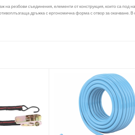
аж на резбови съединения, елементи от конструкция, които са под н
тивоплъзгаща дръжка с ергономична форма с отвор за окачване. В се