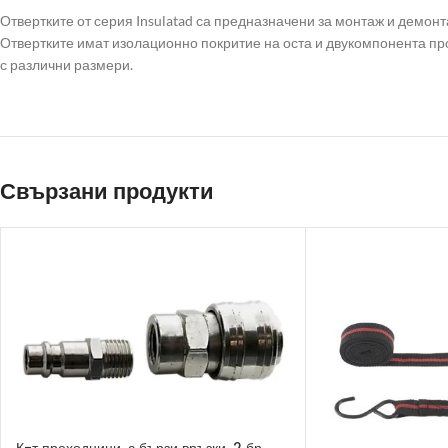
Отвертките от серия Insulatad са предназначени за монтаж и демонт
Отвертките имат изолационно покритие на оста и двукомпонента про
с различни размери.
Свързани продукти
К-т преходници. с бързи връзки. 2 бр..