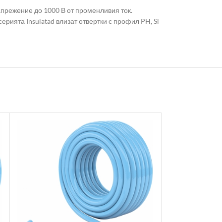
апрежение до 1000 В от променливия ток.
рията Insulatad влизат отвертки с профил PH, Sl
Масльонка нагн