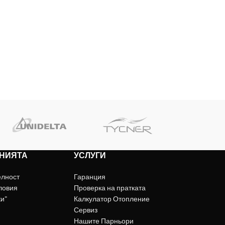
НИЯТА
УСЛУГИ
елност
Гаранция
ловия
Проверка на пратката
ки"
Калкулатор Отопление
Сервиз
Нашите Парньори