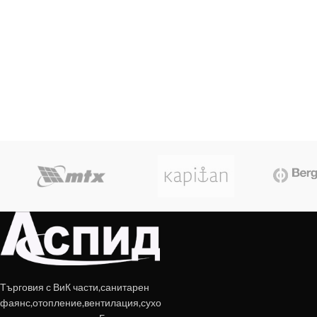
Търговия с ВиК части,санитарен
фаянс,отопление,вентилация,сухо