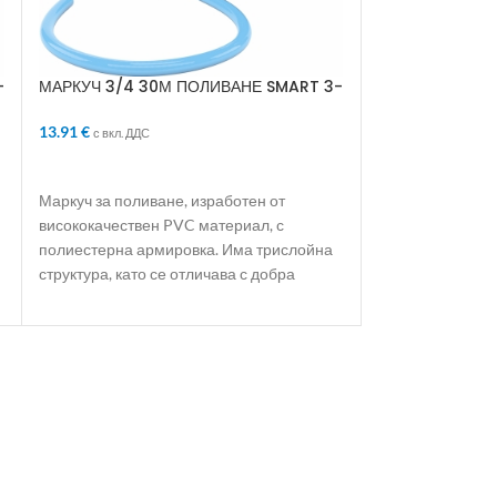
3.76
€
с вкл. ДДС
ДОБАВЯНЕ В 
-
МАРКУЧ 3/4 30М ПОЛИВАНЕ SMART 3-
СЛОЯ АРМИРАН
Нагнетяващ ком
13.91
€
с вкл. ДДС
метална тръба. 
на вискозни тех
ДОБАВЯНЕ В КОЛИЧКАТА
възли на механи
Маркуч за поливане, изработен от
висококачествен PVC материал, с
полиестерна армировка. Има трислойна
структура, като се отличава с добра
еластичност