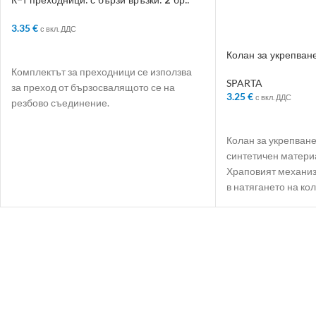
1/2“
3.35
€
с вкл. ДДС
ДОБАВЯНЕ В КОЛИЧКАТА
Колан за укрепване
Комплектът за преходници се използва
SPARTA
за преход от бързосвалящото се на
3.25
€
с вкл. ДДС
резбово съединение.
ДОБАВЯНЕ В КО
Колан за укрепване
синтетичен материа
Храповият механиз
в натягането на ко