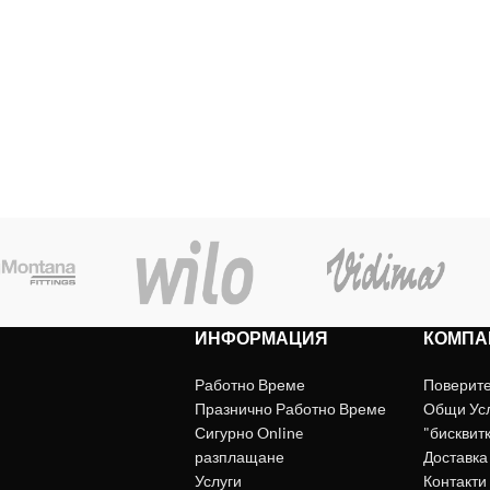
ИНФОРМАЦИЯ
КОМПА
Работно Време
Поверит
Празнично Работно Време
Общи Ус
Сигурно Online
"бисквит
разплащане
Доставка
Услуги
Контакти