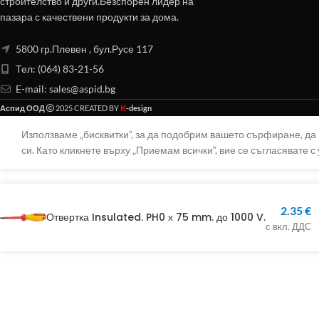
строителство и други.Безспорен лидер на
пазара с качествени продукти за дома.
5800 гр.Плевен , бул.Русе 117
Тел: (064) 83-21-56
E-mail:
sales@aspid.bg
K
Аспид ООД
2025 CREATED BY
-design
Използваме „бисквитки“, за да подобрим вашето сърфиране, д
си. Като кликнете върху „Приемам всички“, вие се съгласявате с 
2.35
€
Отвертка Insulated. PH0 х 75 mm. до 1000 V.
с вкл. ДДС