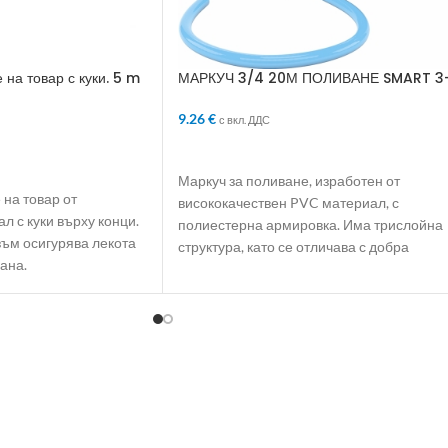
 на товар с куки. 5 m
МАРКУЧ 3/4 20М ПОЛИВАНЕ SMART 3
СЛОЯ АРМИРАН
9.26
€
с вкл. ДДС
ДОБАВЯНЕ В КОЛИЧКАТА
ЛИЧКАТА
Маркуч за поливане, изработен от
 на товар от
висококачествен PVC материал, с
л с куки върху конци.
полиестерна армировка. Има трислойна
ъм осигурява лекота
структура, като се отличава с добра
лана.
еластичност