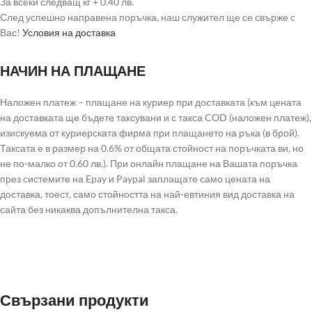
За всеки следващ кг + 0.40 лв.
След успешно направена поръчка, наш служител ще се свърже с
Вас!
Условия на доставка
НАЧИН НА ПЛАЩАНЕ
Наложен платеж – плащане на куриер при доставката (към цената
на доставката ще бъдете таксувани и с такса COD (наложен платеж),
изискуема от куриерската фирма при плащането на ръка (в брой).
Таксата е в размер на 0.6% от общата стойност на поръчката ви, но
не по-малко от 0.60 лв.). При онлайн плащане на Вашата поръчка
през системите на Epay и Paypal заплащате само цената на
доставка, тоест, само стойността на най-евтиния вид доставка на
сайта без никаква допълнителна такса.
Свързани продукти