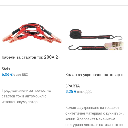
Кабели за стартов ток 200А 2-
3 м
Stels
Колан за укрепване на товар с
6.06
€
с вкл. ДДС
куки. 5 m
ДОБАВЯНЕ В КОЛИЧКАТА
SPARTA
Предназначени за пренос на
3.25
€
с вкл. ДДС
стартов ток в автомобил с
ДОБАВЯНЕ В КОЛИЧКАТА
изтощен акумулатор.
Колан за укрепване на товар от
синтетичен материал с куки върху
конци. Храповият механизъм
осигурява лекота в натягането на