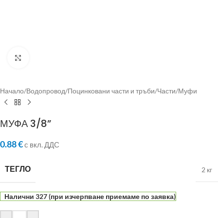
Click to enlarge
Начало
/
Водопровод
/
Поцинковани части и тръби
/
Части
/
Муфи
МУФА 3/8”
0.88
€
с вкл. ДДС
ТЕГЛО
2 кг
Налични 327 (при изчерпване приемаме по заявка)