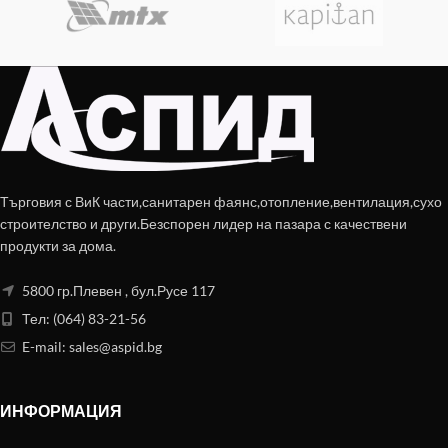
Търговия с ВиК части,санитарен фаянс,отопление,вентилация,сухо
строителство и други.Безспорен лидер на пазара с качествени
продукти за дома.
5800 гр.Плевен , бул.Русе 117
Тел: (064) 83-21-56
E-mail:
sales@aspid.bg
ИНФОРМАЦИЯ