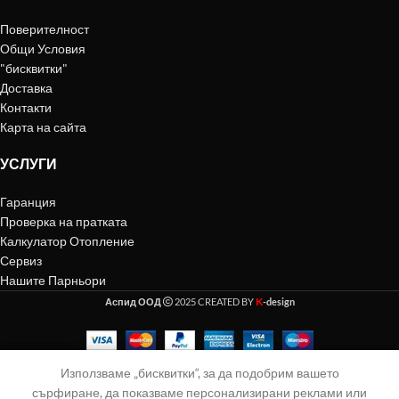
Поверителност
Общи Условия
"бисквитки"
Доставка
Контакти
Карта на сайта
УСЛУГИ
Гаранция
Проверка на пратката
Калкулатор Отопление
Сервиз
Нашите Парньори
K
Аспид ООД
2025 CREATED BY
-design
Използваме „бисквитки“, за да подобрим вашето
агазин
Количка
Акаунт
сърфиране, да показваме персонализирани реклами или