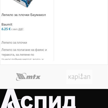
Лепило за плочки Баумакол
Бейсик
Baumit
6.25
€
с вкл. ДДС
ДОБАВЯНЕ В КОЛИЧКАТА
Лепило за плочки
Лепило за полагане на фаянс и
теракота, за лепене по
тънкослойния метод; водо- и
мразоустойчиво, клас C1 (съгл.
EN 12004).
здраво и изгодно
за фаянс и теракота
водо- и мразоустойчиво