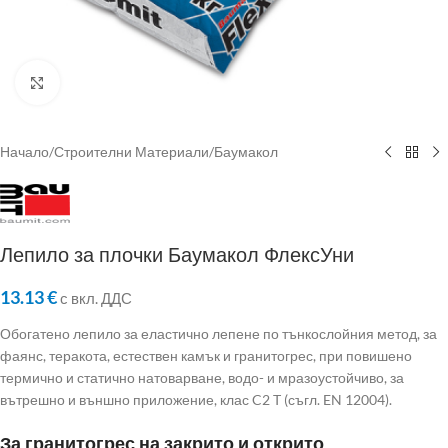
Click to enlarge
Начало
/
Строителни Материали
/
Баумакол
Лепило за плочки Баумакол ФлексУни
13.13
€
с вкл. ДДС
Обогатено лепило за еластично лепене по тънкослойния метод, за
фаянс, теракота, естествен камък и гранитогрес, при повишено
термично и статично натоварване, водо- и мразоустойчиво, за
вътрешно и външно приложение, клас C2 T (съгл. EN 12004).
За гранитогрес на закрито и открито