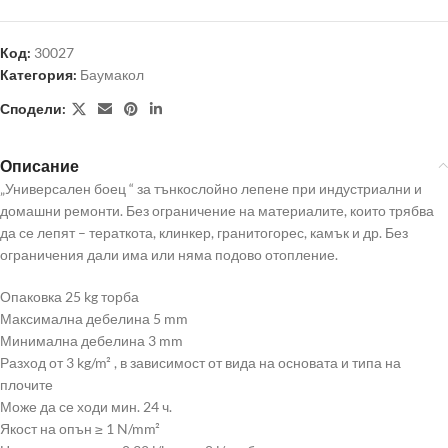
Код:
30027
Категория:
Баумакол
Сподели:
Описание
„Универсален боец “ за тънкослойно лепене при индустриални и
домашни ремонти. Без ограничение на материалите, които трябва
да се лепят – тераткота, клинкер, гранитогорес, камък и др. Без
ограничения дали има или няма подово отопление.
Опаковка 25 kg торба
Максимална дебелина 5 mm
Минимална дебелина 3 mm
Разход от 3 kg/m² , в зависимост от вида на основата и типа на
плочите
Може да се ходи мин. 24 ч.
Якост на опън ≥ 1 N/mm²