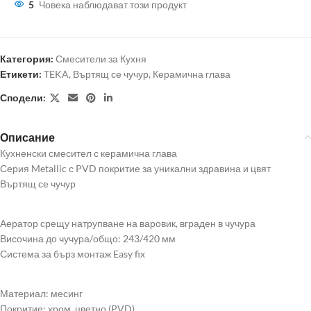
5
Човека наблюдават този продукт
Категория:
Смесители за Кухня
Етикети:
TEKA
,
Въртящ се чучур
,
Керамична глава
Сподели:
Описание
Кухненски смесител с керамична глава
Серия Metallic с PVD покритие за уникални здравина и цвят
Въртящ се чучур
Аератор срещу натрупване на варовик, вграден в чучура
Височина до чучура/общо: 243/420 мм
Система за бърз монтаж Easy fix
Материал: месинг
Покритие: хром, цветно (PVD)