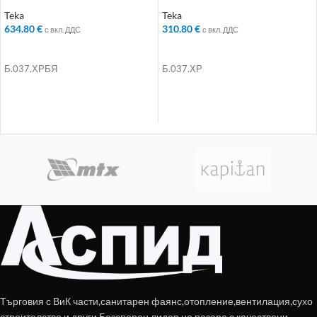
се душ, въртящ се чучур, бял
се душ, въртящ се чучур, хром
Teka
Teka
634.80
€
310.80
€
с вкл. ДДС
с вкл. ДДС
ДОБАВЯНЕ В КОЛИЧКАТА
ДОБАВЯНЕ В КОЛИЧКАТА
Б.037.ХРБЯ
Б.037.ХР
Търговия с ВиК части,санитарен фаянс,отопление,вентилация,сухо
строителство и други.Безспорен лидер на пазара с качествени