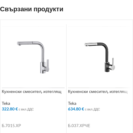
Свързани продукти
Кухненски смесител, изтеглящ
Кухненски смесител, изтеглящ
се душ, въртящ се чучур, инокс
се душ, въртящ се чучур, черен
Teka
Teka
322.80
€
634.80
€
с вкл. ДДС
с вкл. ДДС
ДОБАВЯНЕ В КОЛИЧКАТА
ДОБАВЯНЕ В КОЛИЧКАТА
Б.7015.ХР
Б.037.ХРЧЕ