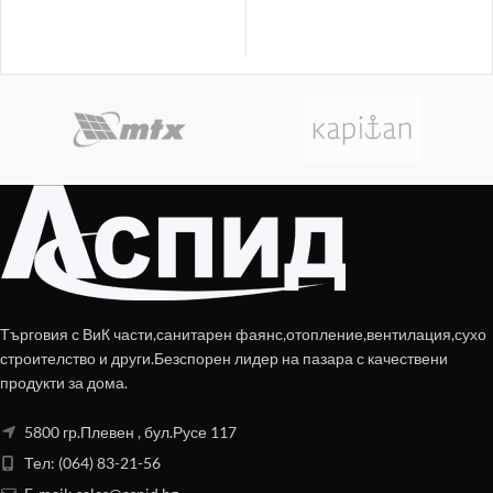
Търговия с ВиК части,санитарен фаянс,отопление,вентилация,сухо
строителство и други.Безспорен лидер на пазара с качествени
продукти за дома.
5800 гр.Плевен , бул.Русе 117
Тел: (064) 83-21-56