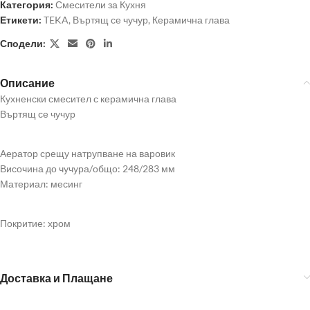
Категория:
Смесители за Кухня
Етикети:
TEKA
,
Въртящ се чучур
,
Керамична глава
Сподели:
Описание
Кухненски смесител с керамична глава
Въртящ се чучур
Аератор срещу натрупване на варовик
Височина до чучура/общо: 248/283 мм
Материал: месинг
Покритие: хром
Доставка и Плащане