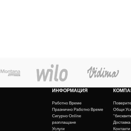
ИНФОРМАЦИЯ
КОМПА
Работно Време
Поверит
Празнично Работно Време
Общи Ус
Сигурно Online
"бисквит
разплащане
Доставка
Услуги
Контакти