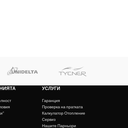
НИЯТА
УСЛУГИ
елност
Гаранция
ловия
Проверка на пратката
ки"
Калкулатор Отопление
Сервиз
Нашите Парньори