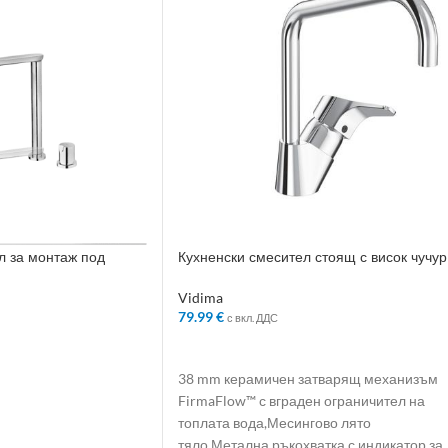
л за монтаж под
Кухненски смесител стоящ с висок чучур
е чучур, хром
без изпразнител – Колекция: SevaNext
Vidima
79.99
€
с вкл. ДДС
ЛИЧКАТА
ДОБАВЯНЕ В КОЛИЧКАТА
38 mm керамичен затварящ механизъм
FirmaFlow™ с вграден ограничител на
топлата вода,Месингово лято
тяло,Метална ръкохватка с индикатор за