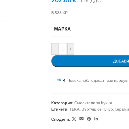
202.80
€
с вкл. ДДС
Б.538.ХР
МАРКА
-
+
ДОБАВЯ
4
Човека наблюдават този продукт
Категория:
Смесители за Кухня
Етикети:
TEKA
,
Въртящ се чучур
,
Керами
Сподели: