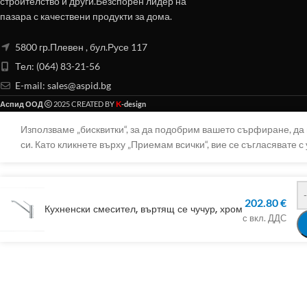
строителство и други.Безспорен лидер на
пазара с качествени продукти за дома.
5800 гр.Плевен , бул.Русе 117
Тел: (064) 83-21-56
E-mail:
sales@aspid.bg
K
Аспид ООД
2025 CREATED BY
-design
Използваме „бисквитки“, за да подобрим вашето сърфиране, д
си. Като кликнете върху „Приемам всички“, вие се съгласявате с 
-
202.80
€
Кухненски смесител, въртящ се чучур, хром
с вкл. ДДС