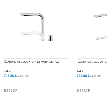
Кухненски смесител за монтаж под
Кухненски смесите
прозорец, въртящ и издърпващ се чучур,
прозорец, въртящ с
хром
Teka
Teka
718.80
€
718.80
€
с вкл. ДДС
с вкл. ДДС
ДОБАВЯНЕ В КОЛИЧКАТА
ДОБАВЯНЕ В КО
Б.556.ХР
Б.599.ХР