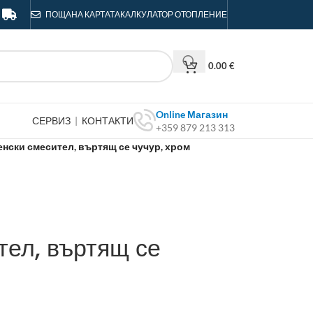
ПОЩА
НА КАРТАТА
КАЛКУЛАТОР ОТОПЛЕНИЕ
0.00
€
Online Магазин
СЕРВИЗ
|
КОНТАКТИ
+359 879 213 313
енски смесител, въртящ се чучур, хром
тел, въртящ се