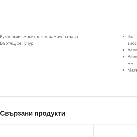
Кухненски смесител с керамична глава
Вклю
Въртящ се чучур
висо
Аера
Висо
мм
Мате
Свързани продукти