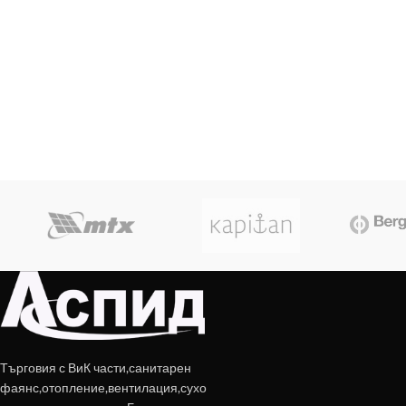
Търговия с ВиК части,санитарен
фаянс,отопление,вентилация,сухо