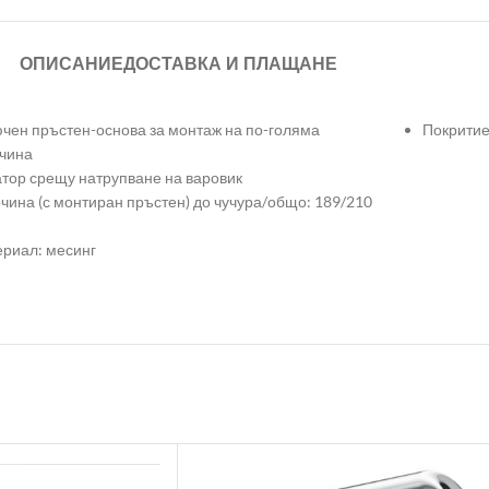
ОПИСАНИЕ
ДОСТАВКА И ПЛАЩАНЕ
чен пръстен-основа за монтаж на по-голяма
Покритие
чина
тор срещу натрупване на варовик
чина (с монтиран пръстен) до чучура/общо: 189/210
риал: месинг