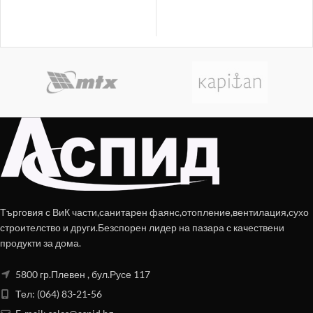
Търговия с ВиК части,санитарен фаянс,отопление,вентилация,сухо
строителство и други.Безспорен лидер на пазара с качествени
продукти за дома.
5800 гр.Плевен , бул.Русе 117
Тел: (064) 83-21-56