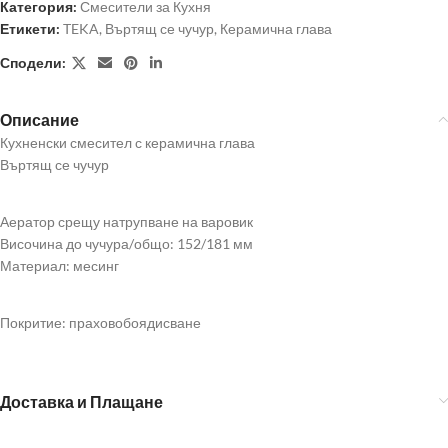
Категория:
Смесители за Кухня
Етикети:
TEKA
,
Въртящ се чучур
,
Керамична глава
Сподели:
Описание
Кухненски смесител с керамична глава
Въртящ се чучур
Аератор срещу натрупване на варовик
Височина до чучура/общо: 152/181 мм
Материал: месинг
Покритие: праховобоядисване
Доставка и Плащане