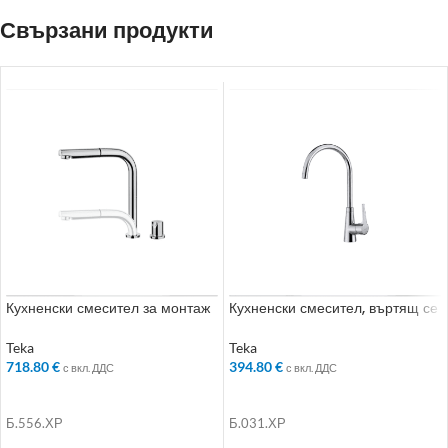
Свързани продукти
Кухненски смесител за монтаж
Кухненски смесител, въртящ се
под прозорец, въртящ и
чучур, хром
издърпващ се чучур, хром
Teka
Teka
718.80
€
394.80
€
с вкл. ДДС
с вкл. ДДС
ДОБАВЯНЕ В КОЛИЧКАТА
ДОБАВЯНЕ В КОЛИЧКАТА
Б.556.ХР
Б.031.ХР