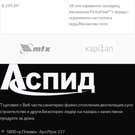
Б.599.ХР
38 mm керамичен затварящ
механизъм FirmaFlow™ с вграден
ограничител на топлата
вода,Месингово лято
тяло,Метална ръкохватка с
индикатор за топла и
Търговия с ВиК части,санитарен фаянс,отопление,вентилация,сухо
строителство и други.Безспорен лидер на пазара с качествени
продукти за дома.
5800 гр.Плевен , бул.Русе 117