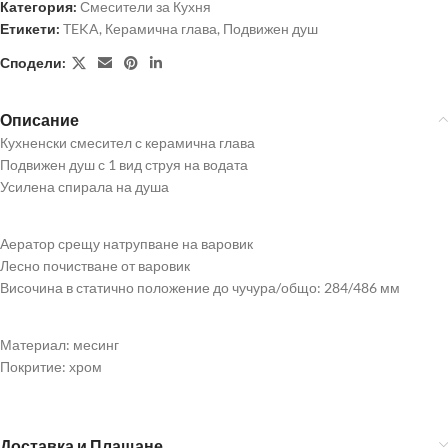
Категория:
Смесители за Кухня
Етикети:
TEKA
,
Керамична глава
,
Подвижен душ
Сподели:
Описание
Кухненски смесител с керамична глава
Подвижен душ с 1 вид струя на водата
Усилена спирала на душа
Аератор срещу натрупване на варовик
Лесно почистване от варовик
Височина в статично положение до чучура/общо: 284/486 мм
Материал: месинг
Покритие: хром
Доставка и Плащане