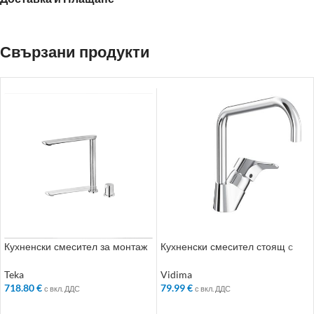
Свързани продукти
Кухненски смесител за монтаж
Кухненски смесител стоящ с
под прозорец, въртящ се чучур,
висок чучур. без изпразнител –
хром
Колекция: SevaNext
Teka
Vidima
718.80
€
79.99
€
с вкл. ДДС
с вкл. ДДС
ДОБАВЯНЕ В КОЛИЧКАТА
ДОБАВЯНЕ В КОЛИЧКАТА