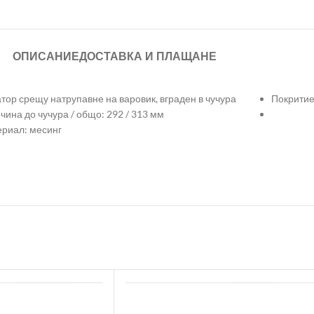
ОПИСАНИЕ
ДОСТАВКА И ПЛАЩАНЕ
тор срещу натрупавне на варовик, вграден в чучура
Покритие
чина до чучура / общо: 292 / 313 мм
риал: месинг