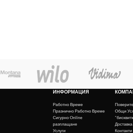
ИНФОРМАЦИЯ
КОМПА
Работно Време
Поверит
Празнично Работно Време
Общи Ус
Сигурно Online
"бисквит
разплащане
Доставка
Услуги
Контакти