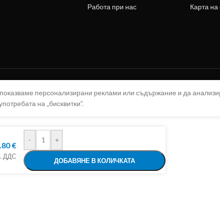
Работа при нас
Карта на
а показваме персонализирани реклами или съдържание и да анализ
употребата на „бисквитки“.
-
+
.80
€
л. ДДС
ДОБАВЯНЕ В КОЛИЧКАТА