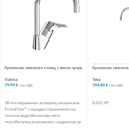
Кухненски смесител стоящ с висок чучур.
Кухненски смесител
без изпразнител – Колекция: SevaNext
хром
Vidima
Teka
79.99
€
394.80
€
с вкл. ДДС
с вкл. ДДС
ДОБАВЯНЕ В КОЛИЧКАТА
ДОБАВЯНЕ В КО
38 mm керамичен затварящ механизъм
Б.031.ХР
FirmaFlow™ с вграден ограничител на
топлата вода,Месингово лято
тяло,Метална ръкохватка с индикатор за
топла и