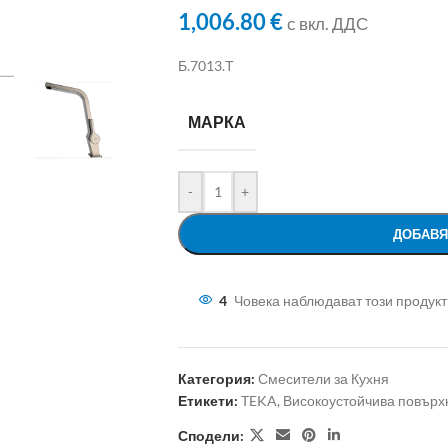
1,006.80
€
с вкл. ДДС
Б.7013.Т
МАРКА
-
+
ДОБАВЯ
4
Човека наблюдават този продукт
Категория:
Смесители за Кухня
Етикети:
TEKA
,
Високоустойчива повърх
Сподели: