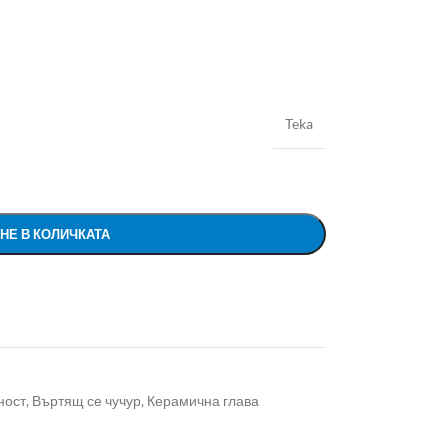
Teka
НЕ В КОЛИЧКАТА
ност
,
Въртящ се чучур
,
Керамична глава