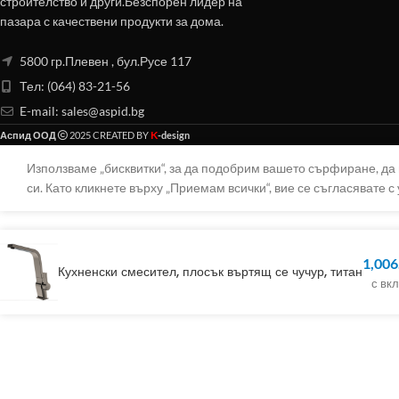
строителство и други.Безспорен лидер на
пазара с качествени продукти за дома.
5800 гр.Плевен , бул.Русе 117
Тел: (064) 83-21-56
E-mail:
sales@aspid.bg
K
Аспид ООД
2025 CREATED BY
-design
Използваме „бисквитки“, за да подобрим вашето сърфиране, д
си. Като кликнете върху „Приемам всички“, вие се съгласявате с 
1,006
Кухненски смесител, плосък въртящ се чучур, титан
с вк