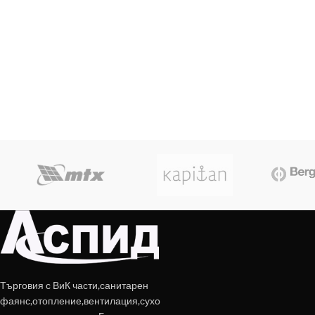
Търговия с ВиК части,санитарен
фаянс,отопление,вентилация,сухо