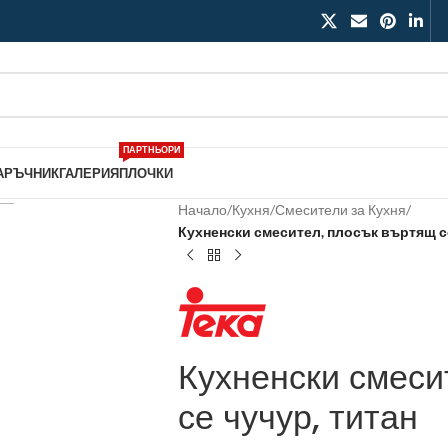
ПАРТНЬОРИ
АРЪЧНИК
ГАЛЕРИЯ
ПЛОЧКИ
Начало
/
Кухня
/
Смесители за Кухня
/
Кухненски смесител, плосък въртящ се
Кухненски смеси
се чучур, титан