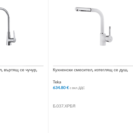
, въртящ се чучур,
Кухненски смесител, изтеглящ се душ,
въртящ се чучур, бял
Teka
634.80
€
с вкл. ДДС
ЛИЧКАТА
ДОБАВЯНЕ В КОЛИЧКАТА
Б.037.ХРБЯ