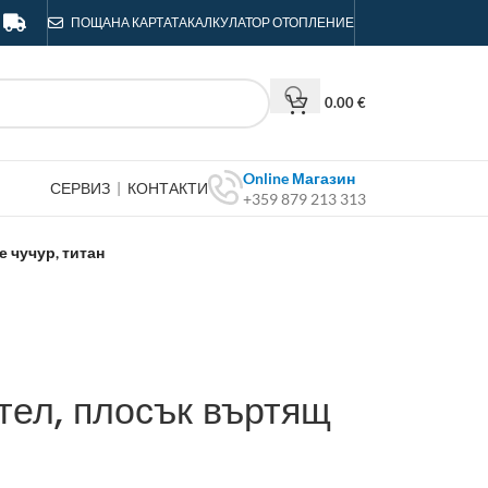
ПОЩА
НА КАРТАТА
КАЛКУЛАТОР ОТОПЛЕНИЕ
0.00
€
Online Магазин
СЕРВИЗ
|
КОНТАКТИ
+359 879 213 313
 чучур, титан
тел, плосък въртящ