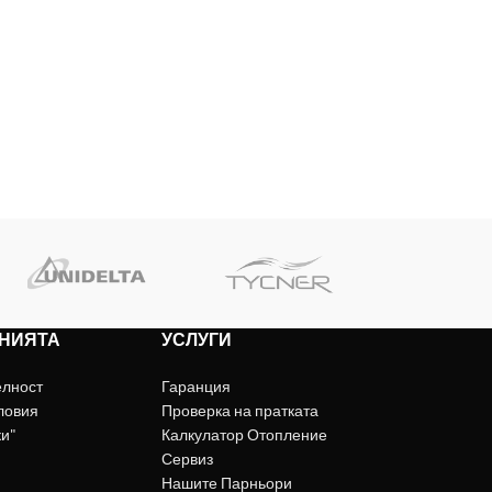
НИЯТА
УСЛУГИ
елност
Гаранция
ловия
Проверка на пратката
ки"
Калкулатор Отопление
Сервиз
Нашите Парньори