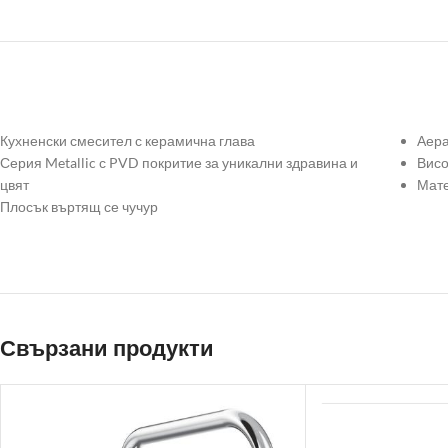
Кухненски смесител с керамична глава
Аера
Серия Metallic с PVD покритие за уникални здравина и
Висо
цвят
Мате
Плосък въртящ се чучур
Свързани продукти