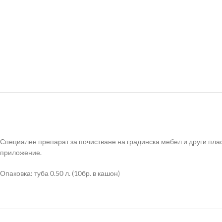
Специален препарат за почистване на градинска мебел и други пла
приложение.
Опаковка: туба 0.50 л. (10бр. в кашон)