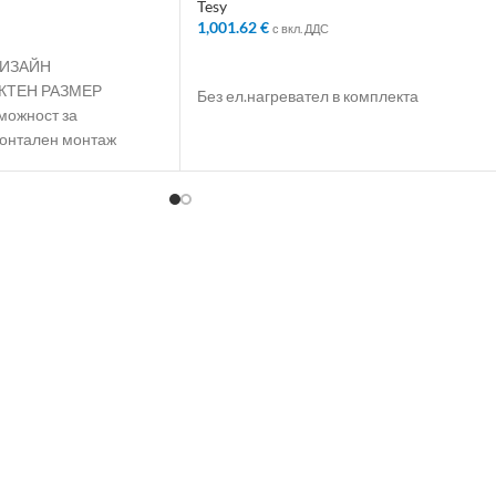
Tesy
1,001.62
€
с вкл. ДДС
ЛИЧКАТА
ДОБАВЯНЕ В КОЛИЧКАТА
ДИЗАЙН
КТЕН РАЗМЕР
Без ел.нагревател в комплекта
ожност за
зонтален монтаж
 Интелигентен и
ежим, който
о до 18% пестене на
Най-висок клас
ЖАТЕЛЯ