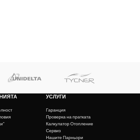
НИЯТА
УСЛУГИ
елност
Гаранция
ловия
Проверка на пратката
ки"
Калкулатор Отопление
Сервиз
Нашите Парньори