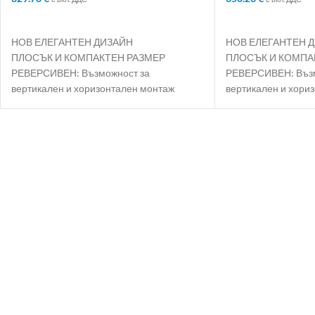
ДОБАВЯНЕ В КОЛИЧКАТА
ДОБАВЯНЕ В КО
НОВ ЕЛЕГАНТЕН ДИЗАЙН
НОВ ЕЛЕГАНТЕН 
ПЛОСЪК И КОМПАКТЕН РАЗМЕР
ПЛОСЪК И КОМПА
РЕВЕРСИВЕН: Възможност за
РЕВЕРСИВЕН: Възм
вертикален и хоризонтален монтаж
вертикален и хори
ECO SMART РЕЖИМ: Интелигентен и
ECO SMART РЕЖИМ:
самообучаващ се режим, който
самообучаващ се р
осигурява седмично до 18% пестене на
осигурява седмичн
енергия
енергия
ЕНЕРГИЕН КЛАС B: Най-висок клас
ЕНЕРГИЕН КЛАС B: 
категорията
категорията
ДВА ВОДОСЪДЪРЖАТЕЛЯ
ДВА ВОДОСЪДЪР