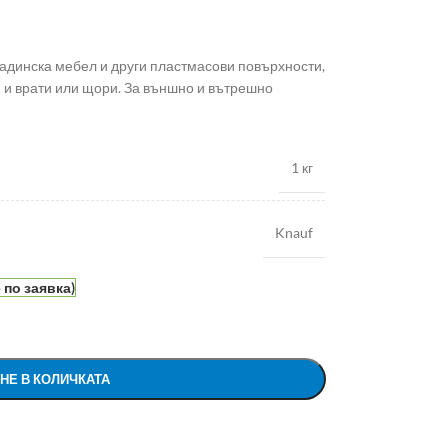
адинска мебел и други пластмасови повърхности,
 и врати или щори. За външно и вътрешно
1 кг
Knauf
по заявка)
НЕ В КОЛИЧКАТА