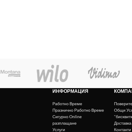
ИНФОРМАЦИЯ
КОМПА
Работно Време
Поверит
Празнично Работно Време
Общи Ус
Сигурно Online
"бисквит
разплащане
Доставка
Услуги
Контакти