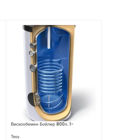
ПРЕПАРАТ ПО
ГРАНИТОГРЕС 
Вискообемен Бойлер 800л. 1-
Knauf
серпентина
5.20
€
с вкл. ДДС
Tesy