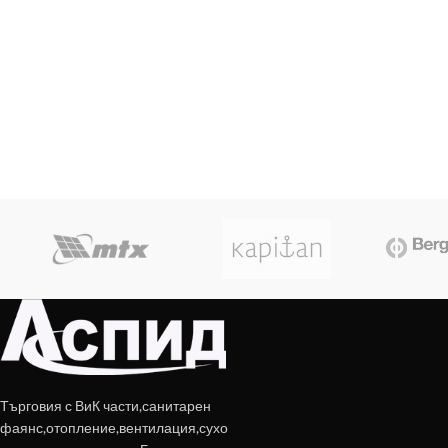
Търговия с ВиК части,санитарен
фаянс,отопление,вентилация,сухо