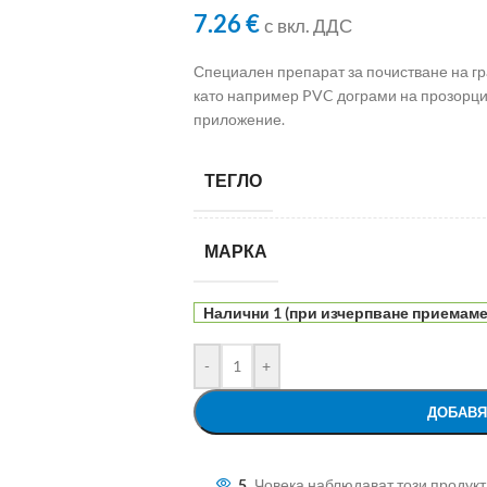
7.26
€
с вкл. ДДС
Специален препарат за почистване на гр
като например PVC дограми на прозорци
приложение.
ТЕГЛО
МАРКА
Налични 1 (при изчерпване приемаме 
-
+
ДОБАВЯ
5
Човека наблюдават този продукт