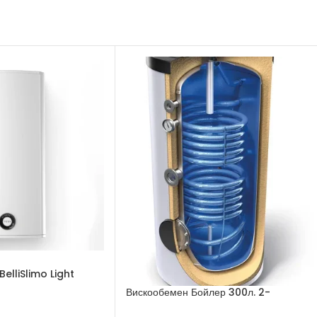
elliSlimo Light
Вискообемен Бойлер 300л. 2-
серпентини