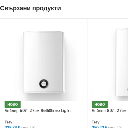
Свързани продукти
НОВО
НОВО
Бойлер 50Л. 27см BelliSlimo Light
Бойлер 80Л. 27см B
Tesy
Tesy
329.78
€
350.23
€
с вкл. ДДС
с вкл. ДДС