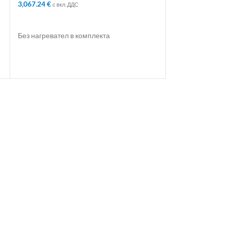
ДОБАВЯНЕ В 
3,067.24
€
с вкл. ДДС
ДОБАВЯНЕ В КОЛИЧКАТА
Без нагревател в комплекта