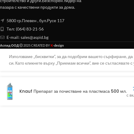
строителство и други.Безспорен лидер на
пазара с качествени продукти за дома.
5800 гр.Плевен , бул.Русе 117
Тел: (064) 83-21-56
E-mail:
sales@aspid.bg
K
Аспид ООД
2025 CREATED BY
-design
Използваме „бисквитки“, за да подобрим вашето сърфиране, д
си. Като кликнете върху „Приемам всички“, вие се съгласявате с 
Knauf Препарат за почистване на пластмаса 500 мл.
с в