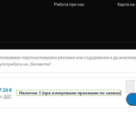
Работа при нас
Карта на
а показваме персонализирани реклами или съдържание и да анализ
употребата на „бисквитки“.
-
7.26
€
Налични 1 (при изчерпване приемаме по заявка)
кл. ДДС