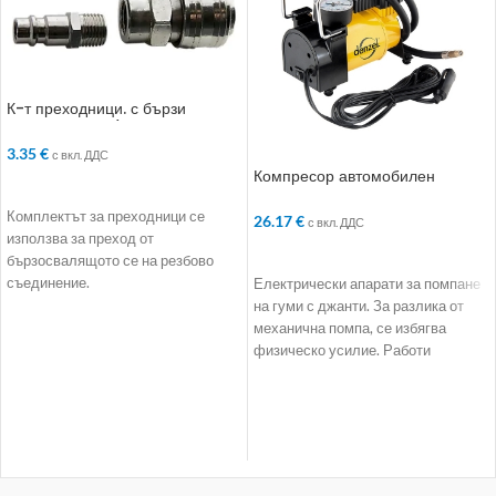
К-т преходници. с бързи
връзки. 2 бр.. 1/2“
3.35
€
с вкл. ДДС
Компресор автомобилен
ДОБАВЯНЕ В КОЛИЧКАТА
DС-20. 12 V. 7 atm
Комплектът за преходници се
26.17
€
с вкл. ДДС
използва за преход от
ДОБАВЯНЕ В КОЛИЧКАТА
бързосвалящото се на резбово
съединение.
Електрически апарати за помпане
на гуми с джанти. За разлика от
механична помпа, се избягва
физическо усилие. Работи
независимо. Всичко,