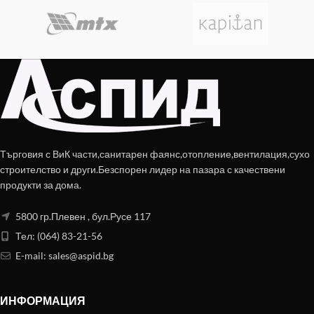
Търговия с ВиК части,санитарен фаянс,отопление,вентилация,сухо
строителство и други.Безспорен лидер на пазара с качествени
продукти за дома.
5800 гр.Плевен , бул.Русе 117
Тел: (064) 83-21-56
E-mail:
sales@aspid.bg
ИНФОРМАЦИЯ