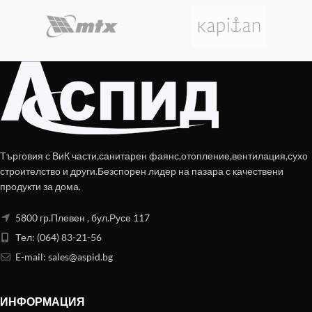
Търговия с ВиК части,санитарен фаянс,отопление,вентилация,сухо
строителство и други.Безспорен лидер на пазара с качествени
продукти за дома.
5800 гр.Плевен , бул.Русе 117
Тел: (064) 83-21-56
E-mail:
sales@aspid.bg
ИНФОРМАЦИЯ