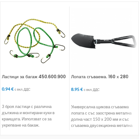
Ластици за багаж 450.600.900
Лопата сгъваема. 160 х 280
mm. дължина до 500 mm
0.94
€
8.95
€
с вкл. ДДС
с вкл. ДДС
ДОБАВЯНЕ В КОЛИЧКАТА
ДОБАВЯНЕ В КОЛИЧКАТА
3 броя ластици с различна
Универсална щикова сгъваема
дължина и монтирани куки в
лопата с със заострена метална
краищата. Използват се за
долна част 150 х 200 мм и със
укрепване на бакаж.
сгъваема двусекционна метална
дръжка