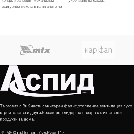
конци. Храповият механизъм
укрепване на бакаж.
осигурява лекота в натягането на
колана.
Търговия с ВиК части,санитарен фаянс,отопление,вентилация,сухо
строителство и други.Безспорен лидер на пазара с качествени
продукти за дома.
5800 гр.Плевен , бул.Русе 117