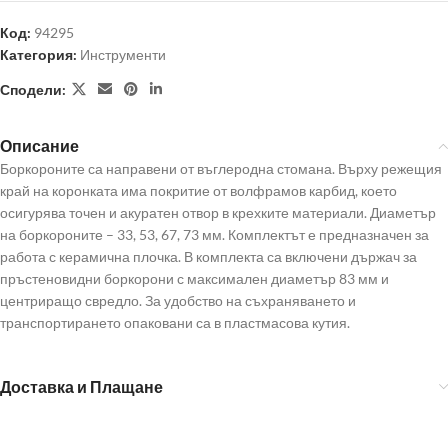
Код:
94295
Категория:
Инструменти
Сподели:
Описание
Боркороните са направени от въглеродна стомана. Върху режещия
край на коронката има покритие от волфрамов карбид, което
осигурява точен и акуратен отвор в крехките материали. Диаметър
на боркороните – 33, 53, 67, 73 мм. Комплектът е предназначен за
работа с керамична плочка. В комплекта са включени държач за
пръстеновидни боркорони с максимален диаметър 83 мм и
центриращо свредло. За удобство на съхраняването и
транспортирането опаковани са в пластмасова кутия.
Доставка и Плащане