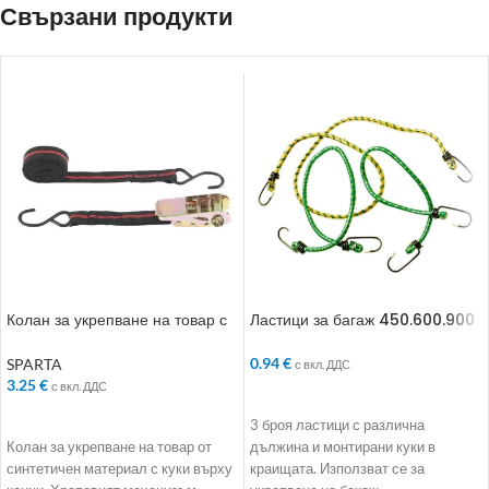
Свързани продукти
Колан за укрепване на товар с
Ластици за багаж 450.600.900
куки. 5 m
0.94
€
SPARTA
с вкл. ДДС
3.25
€
с вкл. ДДС
ДОБАВЯНЕ В КОЛИЧКАТА
ДОБАВЯНЕ В КОЛИЧКАТА
3 броя ластици с различна
Колан за укрепване на товар от
дължина и монтирани куки в
синтетичен материал с куки върху
краищата. Използват се за