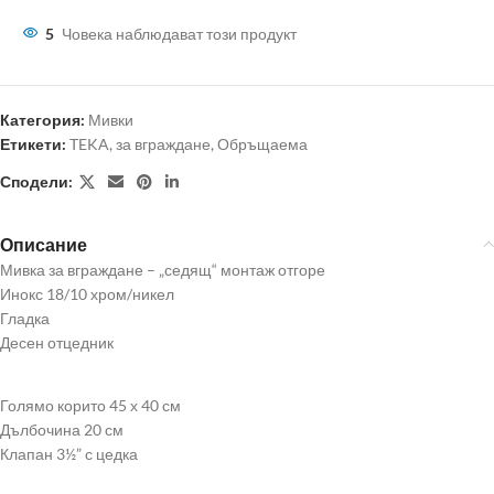
5
Човека наблюдават този продукт
Категория:
Мивки
Етикети:
TEKA
,
за вграждане
,
Обръщаема
Сподели:
Описание
Мивка за вграждане – „седящ“ монтаж отгоре
Инокс 18/10 хром/никел
Гладка
Десен отцедник
Голямо корито 45 х 40 см
Дълбочина 20 см
Клапан 3½” с цедка