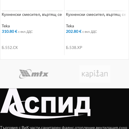
Кухненски смесител, въртящ се
Кухненски смесител, въртящ се
чучур, слонова кост
чучур, хром
Teka
Teka
310.80
€
202.80
€
с вкл. ДДС
с вкл. ДДС
ДОБАВЯНЕ В КОЛИЧКАТА
ДОБАВЯНЕ В КОЛИЧКАТА
Б.552.СК
Б.538.ХР
Търговия с ВиК части,санитарен фаянс,отопление,вентилация,сухо