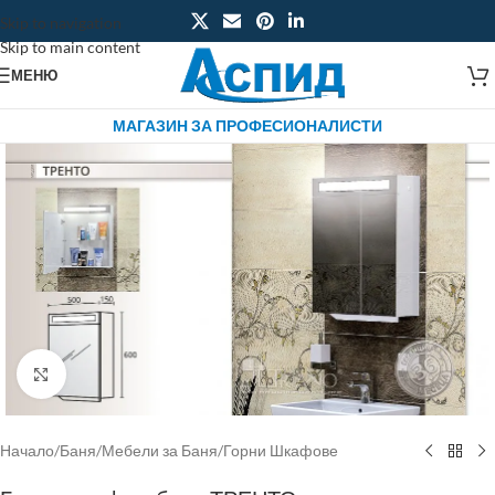
Skip to navigation
Skip to main content
МЕНЮ
МАГАЗИН ЗА ПРОФЕСИОНАЛИСТИ
Click to enlarge
Начало
/
Баня
/
Мебели за Баня
/
Горни Шкафове