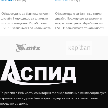
с вкл. ДДС
с вкл. ДДС
ДОБАВЯНЕ В КОЛИЧКАТА
ДОБАВЯНЕ В КОЛИЧКАТА
Обзавеждане за баня със стилен
Обзавеждане за баня със стилен
дизайн. Подходящо за влажни и
дизайн. Подходящо за влажни и
мокри помещения. Изработено от
мокри помещения. Изработено от
PVC! В зависимост от наличноста
PVC! В зависимост от наличноста
доставката
доставката
Търговия с ВиК части,санитарен фаянс,отопление,вентилация,сухо
строителство и други.Безспорен лидер на пазара с качествени
продукти за дома.