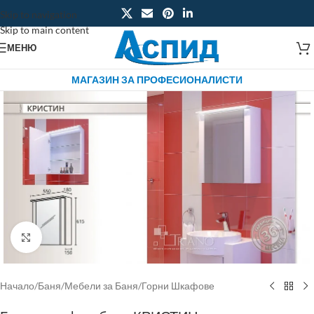
Skip to navigation
Skip to main content
МЕНЮ
МАГАЗИН ЗА ПРОФЕСИОНАЛИСТИ
Click to enlarge
Начало
/
Баня
/
Мебели за Баня
/
Горни Шкафове