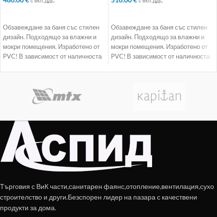
с вкл. ДДС
с вкл. ДДС
ДОБАВЯНЕ В КОЛИЧКАТА
ДОБАВЯНЕ В КОЛИЧКАТА
Обзавеждане за баня със стилен
Обзавеждане за баня със стилен
дизайн. Подходящо за влажни и
дизайн. Подходящо за влажни и
мокри помещения. Изработено от
мокри помещения. Изработено от
PVC! В зависимост от наличноста
PVC! В зависимост от наличноста
доставката
доставката
Търговия с ВиК части,санитарен фаянс,отопление,вентилация,сухо
строителство и други.Безспорен лидер на пазара с качествени
продукти за дома.