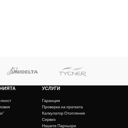
НИЯТА
УСЛУГИ
елност
Гаранция
ловия
Проверка на пратката
ки"
Калкулатор Отопление
Сервиз
Нашите Парньори