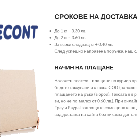
СРОКОВЕ НА ДОСТАВК
До 1 кг – 3.30 лв.
До 2 кг – 3.60 лв.
За всеки следващ кг + 0.40 лв.
След успешно направена поръчка, наш с
НАЧИН НА ПЛАЩАНЕ
Наложен платеж – плащане на куриер при
бъдете таксувани и с такса COD (наложе
плащането на ръка (в брой). Таксата е в
ви, но не по-малко от 0.60 лв.). При он
Epay и Paypal заплащате само цената на 
вид доставка на сайта без никаква допъл