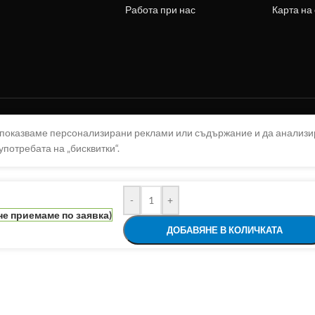
Работа при нас
Карта на
а показваме персонализирани реклами или съдържание и да анализ
употребата на „бисквитки“.
-
+
не приемаме по заявка)
ДОБАВЯНЕ В КОЛИЧКАТА