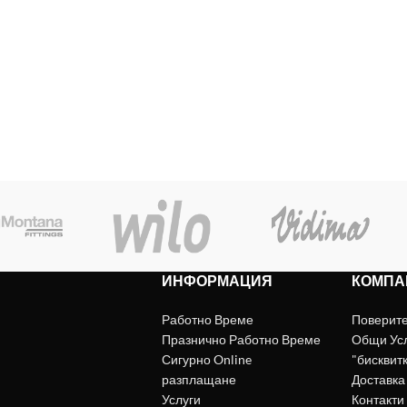
ИНФОРМАЦИЯ
КОМПА
Работно Време
Поверит
Празнично Работно Време
Общи Ус
Сигурно Online
"бисквит
разплащане
Доставка
Услуги
Контакти