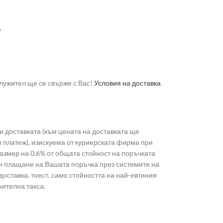
А
лужител ще се свърже с Вас!
Условия на доставка
 доставката (към цената на доставката ще
н платеж), изискуема от куриерската фирма при
 размер на 0.6% от общата стойност на поръчката
лайн плащане на Вашата поръчка през системите на
доставка, тоест, само стойността на най-евтиния
нителна такса.