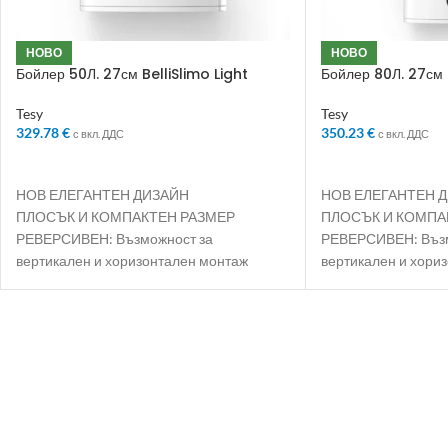
НОВО
НОВО
Бойлер 50Л. 27см BelliSlimo Light
Бойлер 80Л. 27см B
Tesy
Tesy
329.78
€
350.23
€
с вкл. ДДС
с вкл. ДДС
ДОБАВЯНЕ В КОЛИЧКАТА
ДОБАВЯНЕ В КО
НОВ ЕЛЕГАНТЕН ДИЗАЙН
НОВ ЕЛЕГАНТЕН 
ПЛОСЪК И КОМПАКТЕН РАЗМЕР
ПЛОСЪК И КОМПА
РЕВЕРСИВЕН: Възможност за
РЕВЕРСИВЕН: Възм
вертикален и хоризонтален монтаж
вертикален и хори
ECO SMART РЕЖИМ: Интелигентен и
ECO SMART РЕЖИМ:
самообучаващ се режим, който
самообучаващ се р
осигурява седмично до 18% пестене на
осигурява седмичн
енергия
енергия
ЕНЕРГИЕН КЛАС B: Най-висок клас
ЕНЕРГИЕН КЛАС B: 
категорията
категорията
ДВА ВОДОСЪДЪРЖАТЕЛЯ
ДВА ВОДОСЪДЪР