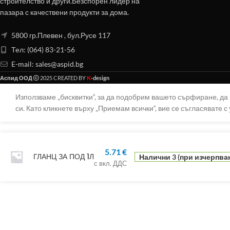
строителство и други.Безспорен лидер на
пазара с качествени продукти за дома.
5800 гр.Плевен , бул.Русе 117
Тел: (064) 83-21-56
E-mail:
sales@aspid.bg
K
Аспид ООД
2025 CREATED BY
-design
Използваме „бисквитки“, за да подобрим вашето сърфиране, д
си. Като кликнете върху „Приемам всички“, вие се съгласявате с 
5.71
€
ГЛАНЦ ЗА ПОД 1Л
Налични 3 (при изчерпва
с вкл. ДДС