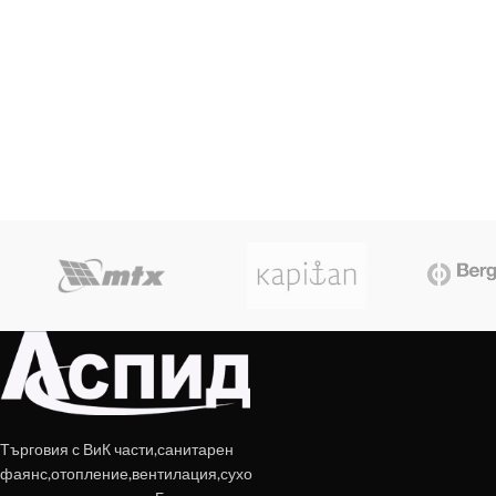
Търговия с ВиК части,санитарен
фаянс,отопление,вентилация,сухо