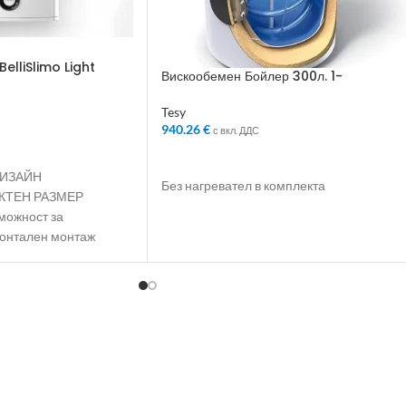
elliSlimo Light
Вискообемен Бойлер 300л. 1-
серпентина
Tesy
940.26
€
с вкл. ДДС
ЛИЧКАТА
ДОБАВЯНЕ В КОЛИЧКАТА
ДИЗАЙН
Без нагревател в комплекта
КТЕН РАЗМЕР
ожност за
зонтален монтаж
 Интелигентен и
ежим, който
о до 18% пестене на
Най-висок клас
ЖАТЕЛЯ