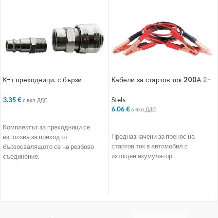
К-т преходници. с бързи
Кабели за стартов ток 200А 2-
връзки. 2 бр.. 1/2“
3 м
3.35
€
Stels
с вкл. ДДС
6.06
€
с вкл. ДДС
ДОБАВЯНЕ В КОЛИЧКАТА
ДОБАВЯНЕ В КОЛИЧКАТА
Комплектът за преходници се
Предназначени за пренос на
използва за преход от
стартов ток в автомобил с
бързосвалящото се на резбово
изтощен акумулатор.
съединение.