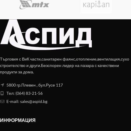
Търговия с ВиК части,санитарен фаянс,отопление,вентилация,сухо
строителство и други.Безспорен лидер на пазара с качествени
продукти за дома.
5800 гр.Плевен , бул.Русе 117
Тел: (064) 83-21-56
E-mail:
sales@aspid.bg
ИНФОРМАЦИЯ