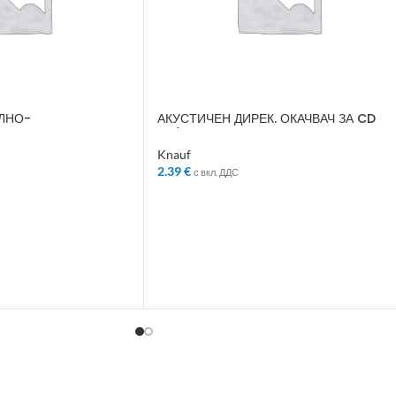
ЛНО-
АКУСТИЧЕН ДИРЕК. ОКАЧВАЧ ЗА CD
5КГ 49157
60/27 200MM 72521
Knauf
2.39
€
с вкл. ДДС
ЛИЧКАТА
ДОБАВЯНЕ В КОЛИЧКАТА