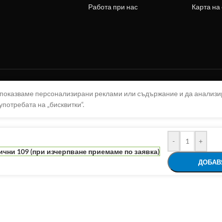
Работа при нас
Карта на
а показваме персонализирани реклами или съдържание и да анализ
употребата на „бисквитки“.
-
+
чни 109 (при изчерпване приемаме по заявка)
ДОБАВ