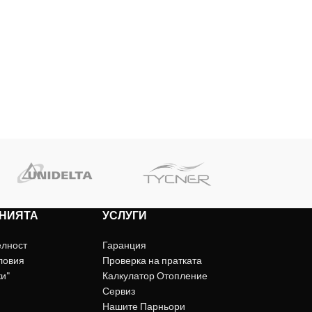
НИЯТА
УСЛУГИ
елност
Гаранция
ловия
Проверка на пратката
ки"
Калкулатор Отопление
Сервиз
Нашите Парньори