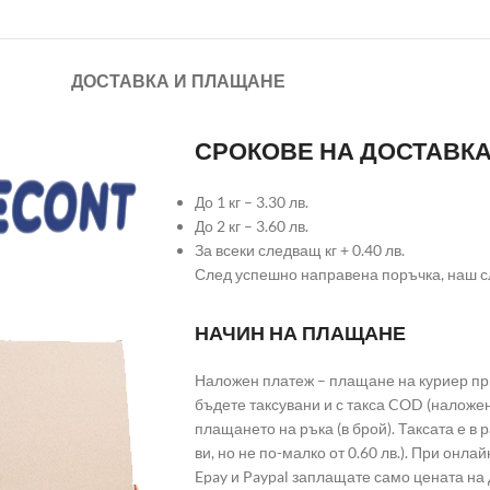
ДОСТАВКА И ПЛАЩАНЕ
СРОКОВЕ НА ДОСТАВК
До 1 кг – 3.30 лв.
До 2 кг – 3.60 лв.
За всеки следващ кг + 0.40 лв.
След успешно направена поръчка, наш с
НАЧИН НА ПЛАЩАНЕ
Наложен платеж – плащане на куриер при
бъдете таксувани и с такса COD (наложе
плащането на ръка (в брой). Таксата е в
ви, но не по-малко от 0.60 лв.). При он
Epay и Paypal заплащате само цената на 