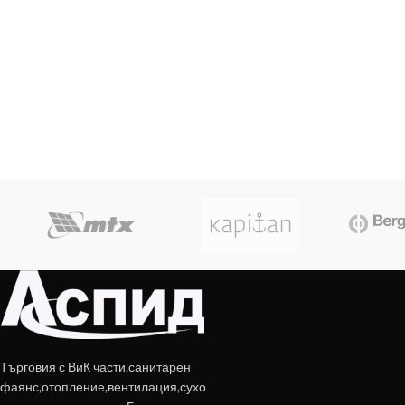
Търговия с ВиК части,санитарен
фаянс,отопление,вентилация,сухо