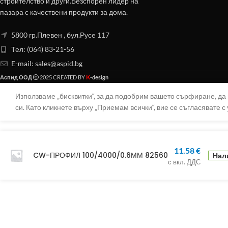
строителство и други.Безспорен лидер на
пазара с качествени продукти за дома.
5800 гр.Плевен , бул.Русе 117
Тел: (064) 83-21-56
E-mail:
sales@aspid.bg
K
Аспид ООД
2025 CREATED BY
-design
Използваме „бисквитки“, за да подобрим вашето сърфиране, д
си. Като кликнете върху „Приемам всички“, вие се съгласявате с 
11.58
€
CW-ПРОФИЛ 100/4000/0.6ММ 82560
Нали
с вкл. ДДС