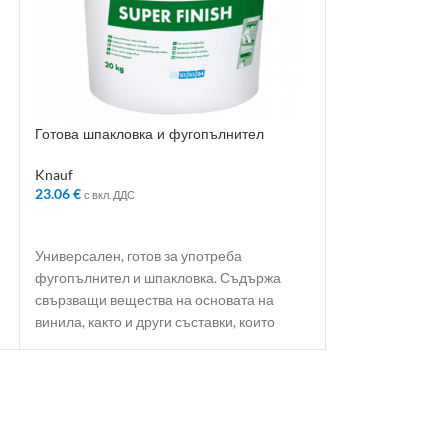
Готова шпакловка и фугопълнител
ДВОЙНА ПРУЖИ
Кнауф Супер финиш 20кг
Knauf
Knauf
0.30
€
23.06
€
с вкл. ДДС
с вкл. ДДС
ДОБАВЯНЕ В 
ДОБАВЯНЕ В КОЛИЧКАТА
Универсален, готов за употреба
фугопълнител и шпакловка. Съдържа
свързващи вещества на основата на
винила, както и други съставки, които
осигуряват отлични характеристики на
фугопълнителя. Материалът е фабрично
подготвена високо пастообразна смес.