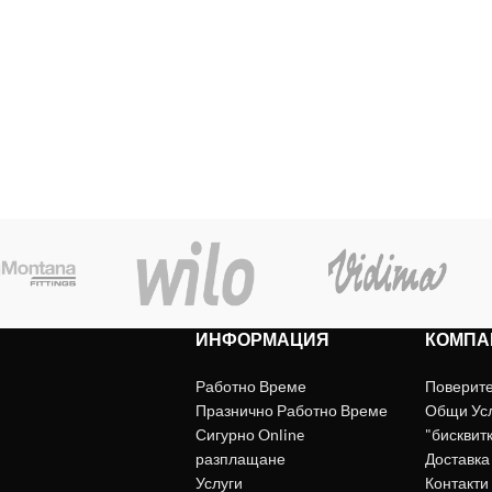
ИНФОРМАЦИЯ
КОМПА
Работно Време
Поверит
Празнично Работно Време
Общи Ус
Сигурно Online
"бисквит
разплащане
Доставка
Услуги
Контакти