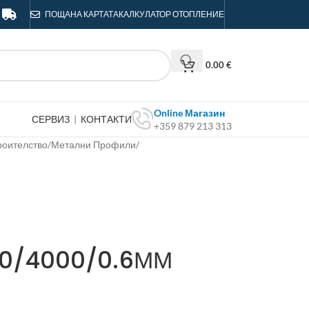
ПОЩА
НА КАРТАТА
КАЛКУЛАТОР ОТОПЛЕНИЕ
0.00
€
Online Магазин
СЕРВИЗ
|
КОНТАКТИ
+359 879 213 313
роителство
/
Метални Профили
/
0/4000/0.6ММ