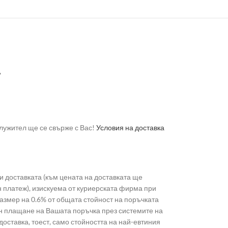
А
лужител ще се свърже с Вас!
Условия на доставка
 доставката (към цената на доставката ще
н платеж), изискуема от куриерската фирма при
 размер на 0.6% от общата стойност на поръчката
лайн плащане на Вашата поръчка през системите на
доставка, тоест, само стойността на най-евтиния