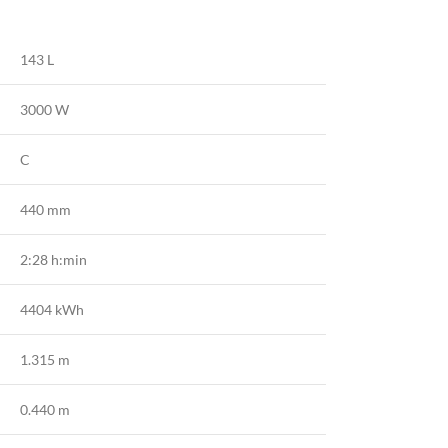
143 L
3000 W
C
440 mm
2:28 h:min
4404 kWh
1.315 m
0.440 m