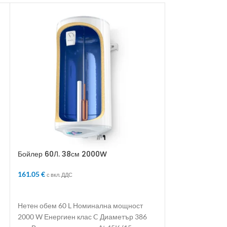
Бойлер 60Л. 38см 2000W
Бойлер 80л. 35с
Slim
161.05
€
Tesy
с вкл. ДДС
237.76
€
с вкл. ДДС
ДОБАВЯНЕ В КОЛИЧКАТА
ДОБАВЯНЕ В 
Нетен обем 60 L Номинална мощност
2000 W Енергиен клас C Диаметър 386