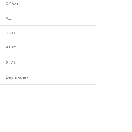
0.467 m
XL
233 L
65 °C
257 L
Вертикален