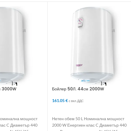
см 3000W
Бойлер 50Л. 44см 2000W
161.05
€
с вкл. ДДС
ЛИЧКАТА
ДОБАВЯНЕ В КОЛИЧКАТА
 Номинална мощност
Нетен обем 50 L Номинална мощност
лас C Диаметър 440
2000 W Енергиен клас C Диаметър 440