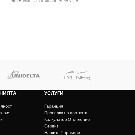
mm Време за загряване Δt 45K (15
НИЯТА
УСЛУГИ
елност
Гаранция
ловия
Проверка на пратката
ки"
Калкулатор Отопление
Сервиз
Нашите Парньори