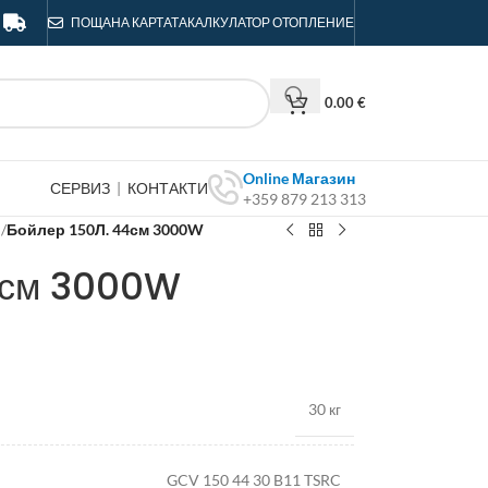
ПОЩА
НА КАРТАТА
КАЛКУЛАТОР ОТОПЛЕНИЕ
0.00
€
Online Магазин
СЕРВИЗ
|
КОНТАКТИ
+359 879 213 313
и
/
Бойлер 150Л. 44см 3000W
4см 3000W
30 кг
GCV 150 44 30 B11 TSRC