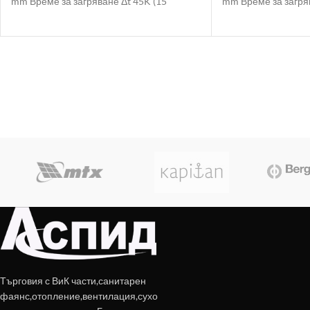
mm Време за загряване Δt 45K (15
mm Време за загряв
Търговия с ВиК части,санитарен
фаянс,отопление,вентилация,сухо