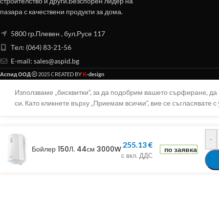
строителство и други.Безспорен лидер на
пазара с качествени продукти за дома.
5800 гр.Плевен , бул.Русе 117
Тел: (064) 83-21-56
E-mail:
sales@aspid.bg
K
Аспид ООД
2025 CREATED BY
-design
Използваме „бисквитки“, за да подобрим вашето сърфиране, д
си. Като кликнете върху „Приемам всички“, вие се съгласявате с 
-
255.13
€
Бойлер 150Л. 44см 3000W
по заявка
с вкл. ДДС