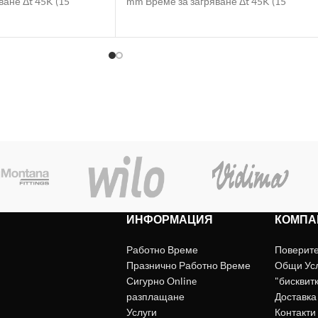
ане Δt 45K (15
mm Време за загряване Δt 45K (15
ИНФОРМАЦИЯ
КОМПА
Работно Време
Поверит
Празнично Работно Време
Общи Ус
Сигурно Online
"бисквит
разплащане
Доставка
Услуги
Контакти