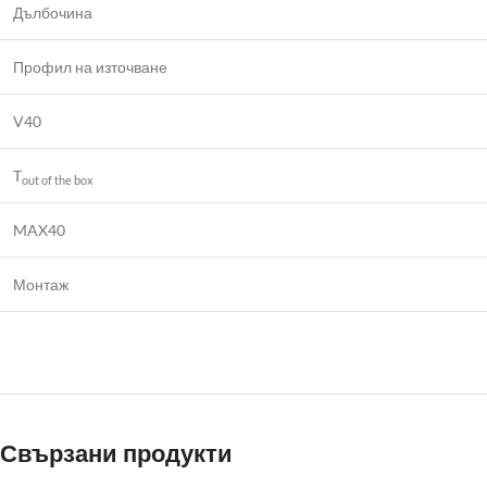
Дълбочина
Профил на източване
V40
T
out of the box
MAX40
Монтаж
Свързани продукти