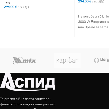
294.00
€
с вкл. ДДС
Tesy
294.00
€
с вкл. ДДС
ДОБАВЯНЕ В КО
ДОБАВЯНЕ В КОЛИЧКАТА
Нетен обем 96 L 
3000 W Енергиен к
mm Време за загряв
Търговия с ВиК части,санитарен
фаянс,отопление,вентилация,сухо