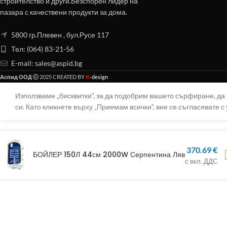
строителство и други.Безспорен лидер на
пазара с качествени продукти за дома.
5800 гр.Плевен , бул.Русе 117
Тел: (064) 83-21-56
E-mail:
sales@aspid.bg
K
Аспид ООД
2025 CREATED BY
-design
Използваме „бисквитки“, за да подобрим вашето сърфиране, д
си. Като кликнете върху „Приемам всички“, вие се съгласявате с 
370.69
€
БОЙЛЕР 150Л 44см 2000W Серпентина Ляв
с вкл. ДДС