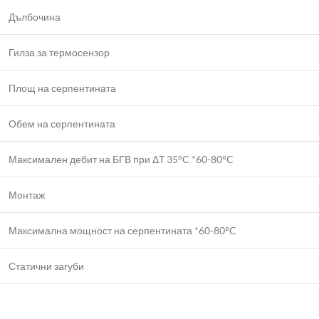
Дълбочина
Гилза за термосензор
Площ на серпентината
Обем на серпентината
Максимален дебит на БГВ при ΔT 35°C *60-80°C
Монтаж
Максимална мощност на серпентината *60-80°C
Статични загуби