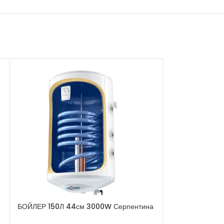
БОЙЛЕР 150Л 44см 3000W Серпентина
Бойлер 150л. 
Десен
Серпентини Де