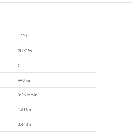
139 L
2000 W
C
440 mm
0:26 h:min
1.315 m
0.440 m