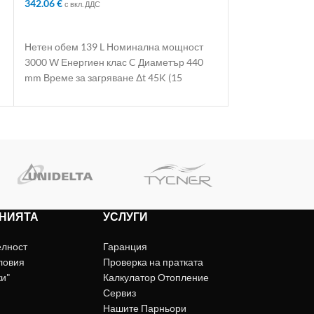
342.06
€
с вкл. ДДС
Tesy
398.30
€
с вкл. ДДС
ДОБАВЯНЕ В КОЛИЧКАТА
ДОБАВЯНЕ В 
Нетен обем 139 L Номинална мощност
3000 W Енергиен клас C Диаметър 440
mm Време за загряване Δt 45K (15
НИЯТА
УСЛУГИ
елност
Гаранция
ловия
Проверка на пратката
ки"
Калкулатор Отопление
Сервиз
Нашите Парньори