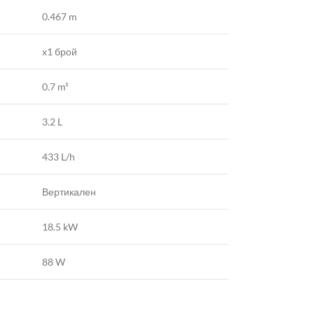
0.467 m
x1 брой
0.7 m²
3.2 L
433 L/h
Вертикален
18.5 kW
88 W