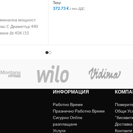
Tesy
372.73
€
с вкл. ДДС
ЛИЧКАТА
ДОБАВЯНЕ В КОЛИЧКАТА
Номинална мощност
лас C Диаметър 440
ане Δt 45K (15
ИНФОРМАЦИЯ
КОМПА
Работно Време
Поверит
Празнично Работно Време
Общи Ус
Сигурно Online
"бисквит
разплащане
Доставка
Услуги
Контакти