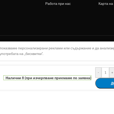
Работа при нас
Карта на
а показваме персонализирани реклами или съдържание и да анализ
употребата на „бисквитки“.
-
+
Налични 8 (при изчерпване приемаме по заявка)
Д