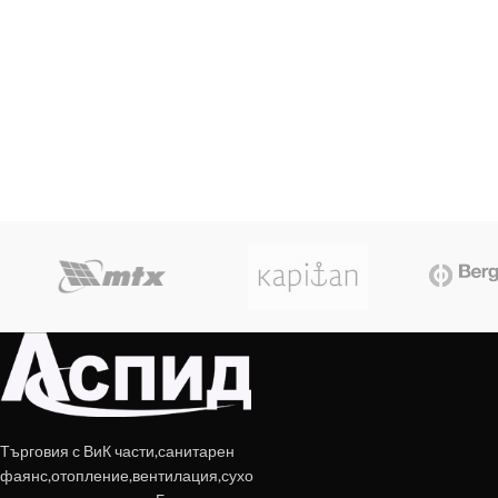
Търговия с ВиК части,санитарен
фаянс,отопление,вентилация,сухо