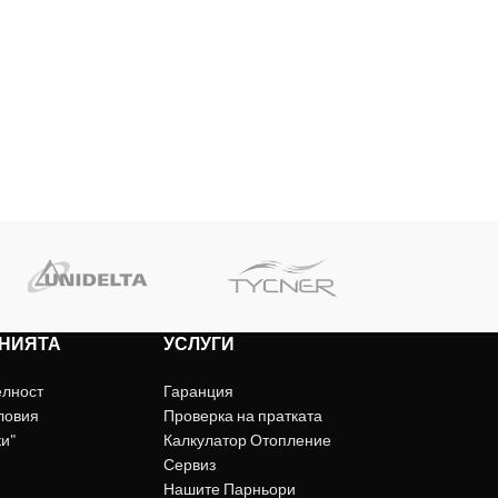
НИЯТА
УСЛУГИ
елност
Гаранция
ловия
Проверка на пратката
ки"
Калкулатор Отопление
Сервиз
Нашите Парньори