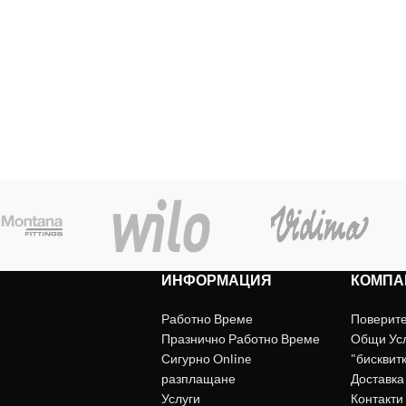
ИНФОРМАЦИЯ
КОМПА
Работно Време
Поверит
Празнично Работно Време
Общи Ус
Сигурно Online
"бисквит
разплащане
Доставка
Услуги
Контакти