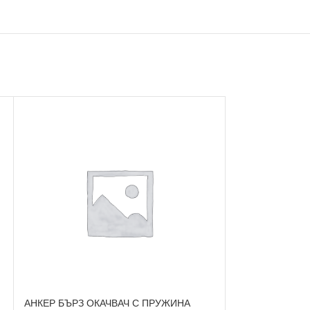
АНКЕР БЪРЗ ОКАЧВАЧ С ПРУЖИНА
ВИНКЕЛ ЗА UA