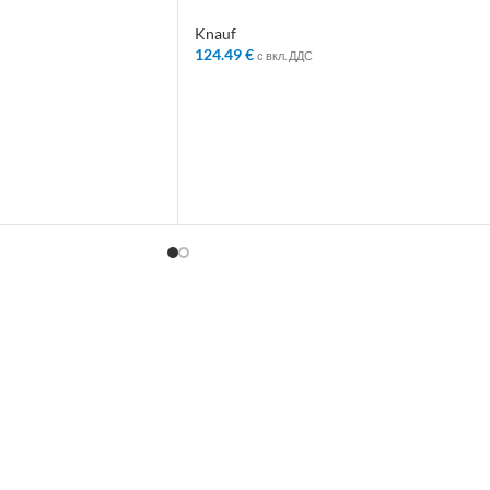
102584
Knauf
124.49
€
с вкл. ДДС
ЛИЧКАТА
ДОБАВЯНЕ В КОЛИЧКАТА