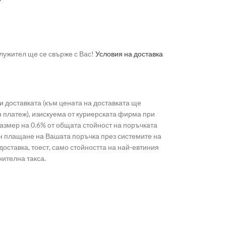
лужител ще се свърже с Вас!
Условия на доставка
 доставката (към цената на доставката ще
н платеж), изискуема от куриерската фирма при
 размер на 0.6% от общата стойност на поръчката
лайн плащане на Вашата поръчка през системите на
доставка, тоест, само стойността на най-евтиния
нителна такса.