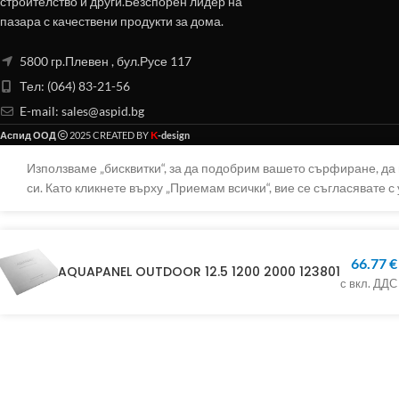
строителство и други.Безспорен лидер на
пазара с качествени продукти за дома.
5800 гр.Плевен , бул.Русе 117
Тел: (064) 83-21-56
E-mail:
sales@aspid.bg
K
Аспид ООД
2025 CREATED BY
-design
Използваме „бисквитки“, за да подобрим вашето сърфиране, д
си. Като кликнете върху „Приемам всички“, вие се съгласявате с 
66.77
€
AQUAPANEL OUTDOOR 12.5 1200 2000 123801
с вкл. ДДС