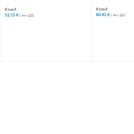
1200/2400/8ММ 675862
Knauf
Knauf
80.42
€
52.15
€
с вкл. ДДС
с вкл. ДДС
ДОБАВЯНЕ В КО
ДОБАВЯНЕ В КОЛИЧКАТА