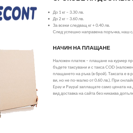
До 1 кг – 3.30 лв.
До 2 кг – 3.60 лв.
За всеки следващ кг + 0.40 лв.
След успешно направена поръчка, наш с
НАЧИН НА ПЛАЩАНЕ
Наложен платеж – плащане на куриер при
бъдете таксувани и с такса COD (наложе
плащането на ръка (в брой). Таксата е в
ви, но не по-малко от 0.60 лв.). При он
Epay и Paypal заплащате само цената на 
вид доставка на сайта без никаква допъл