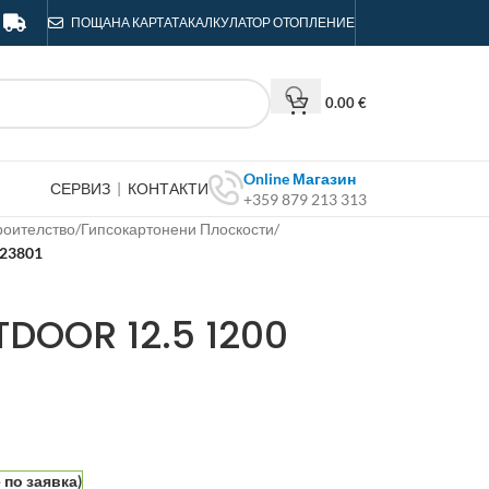
ПОЩА
НА КАРТАТА
КАЛКУЛАТОР ОТОПЛЕНИЕ
0.00
€
Online Магазин
СЕРВИЗ
|
КОНТАКТИ
+359 879 213 313
роителство
/
Гипсокартонени Плоскости
/
23801
DOOR 12.5 1200
по заявка)