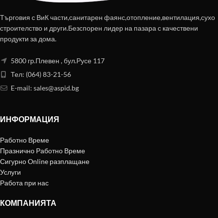
Търговия с ВиК части,санитарен фаянс,отопление,вентилация,сухо
строителство и други.Безспорен лидер на пазара с качествени
продукти за дома.
5800 гр.Плевен , бул.Русе 117
Тел: (064) 83-21-56
E-mail:
sales@aspid.bg
ИНФОРМАЦИЯ
Работно Време
Празнично Работно Време
Сигурно Online разплащане
Услуги
Работа при нас
КОМПАНИЯТА