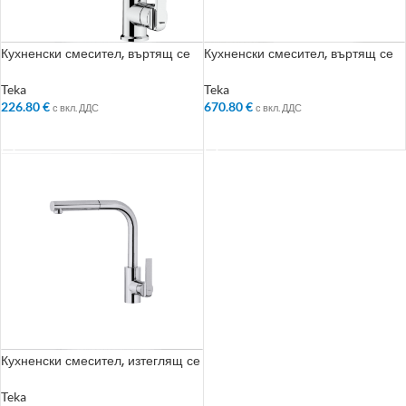
Кухненски смесител, въртящ се
Кухненски смесител, въртящ се
чучур, инокс
чучур, инокс
Teka
Teka
226.80
€
670.80
€
с вкл. ДДС
с вкл. ДДС
ДОБАВЯНЕ В КОЛИЧКАТА
ДОБАВЯНЕ В КОЛИЧКАТА
Кухненски смесител, изтеглящ се
душ, въртящ се чучур, инокс
Teka