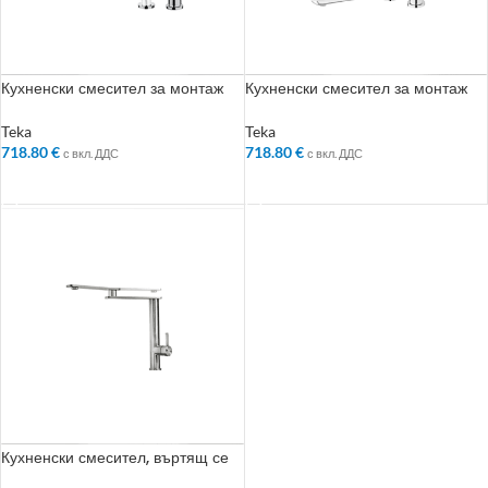
Кухненски смесител за монтаж
Кухненски смесител за монтаж
под прозорец, въртящ и
под прозорец, въртящ се чучур,
издърпващ се чучур, хром
хром
Teka
Teka
718.80
€
718.80
€
с вкл. ДДС
с вкл. ДДС
ДОБАВЯНЕ В КОЛИЧКАТА
ДОБАВЯНЕ В КОЛИЧКАТА
Кухненски смесител, въртящ се
чучур, инокс